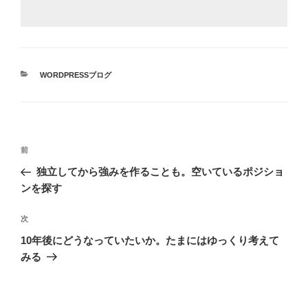
カ
WORDPRESSブログ
テ
ゴ
リ
ー
投
前
前
稿
の
独立してから強みを作ることも。空いているポジショ
ナ
投
ンを探す
ビ
稿
ゲ
次
次
の
ー
10年後にどうなっていたいか。たまにはゆっくり考えて
投
シ
みる
稿
ョ
ン