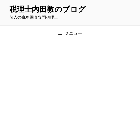
コ
税理士内田敦のブログ
ン
個人の税務調査専門税理士
テ
ン
ツ
メニュー
へ
ス
キ
ッ
プ