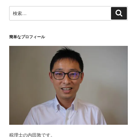
検
検
索
索:
簡単なプロフィール
税理士の内田敦です。