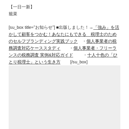
【一日一新】
籠菜
[su_box title="お知らせ"] ■出版しました！→
「強み」を活
かして顧客をつかむ！あなたにもできる 税理士のため
のセルフブランディング実践ブック
・
個人事業者の税
務調査対応ケーススタディ
・
個人事業者・フリーラ
ンスの税務調査 実例&対応ガイド
・
十人十色の「ひ
とり税理士」という生き方
[/su_box]