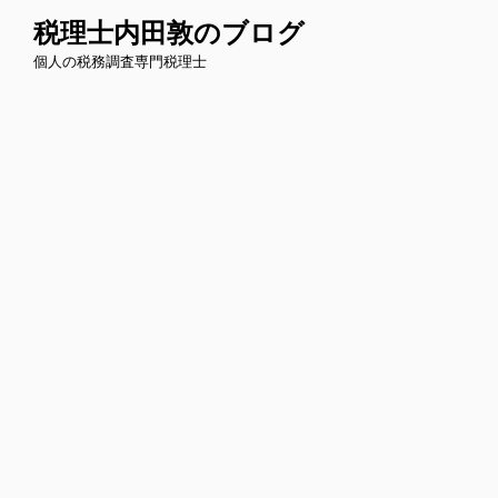
コ
税理士内田敦のブログ
ン
個人の税務調査専門税理士
テ
ン
ツ
へ
ス
キ
ッ
プ