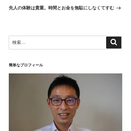
ゲ
の
先人の体験は貴重。時間とお金を無駄にしなくてすむ
投
ー
稿
シ
ョ
ン
検
検
索
索:
簡単なプロフィール