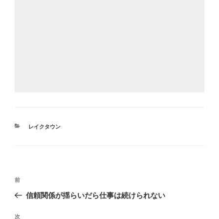
カ
レイクタウン
テ
ゴ
リ
ー
投
前
前
稿
の
信頼関係が揺らいだら仕事は続けられない
ナ
投
ビ
稿
次
次