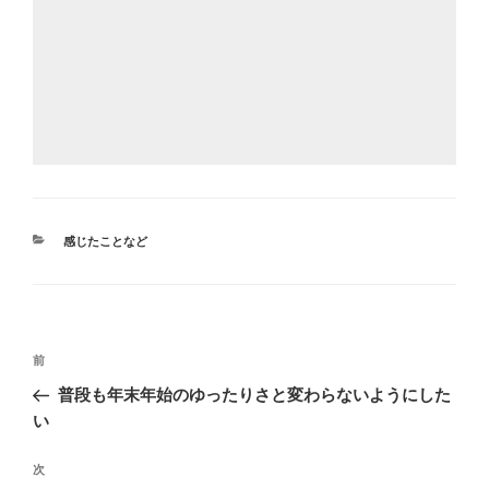
カ
感じたことなど
テ
ゴ
リ
ー
投
前
前
稿
の
普段も年末年始のゆったりさと変わらないようにした
ナ
投
い
ビ
稿
ゲ
次
次