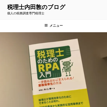
コ
税理士内田敦のブログ
ン
個人の税務調査専門税理士
テ
ン
ツ
メニュー
へ
ス
キ
ッ
プ