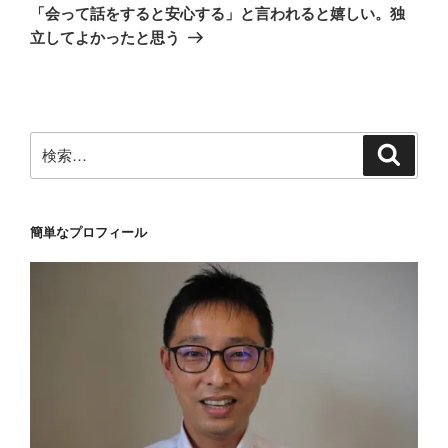
の
ー
「会って話をすると安心する」と言われると嬉しい。独
投
シ
立してよかったと思う
稿
ョ
ン
検
検
索
索:
簡単なプロフィール