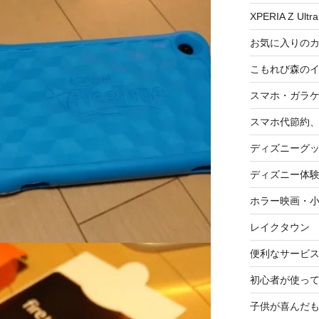
XPERIA Z Ultra
お気に入りの
こもれび森の
スマホ・ガラ
スマホ代節約、
ディズニーグ
ディズニー体
ホラー映画・
レイクタウン
便利なサービ
初心者が使って
子供が喜んだ