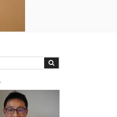
検
索
ル