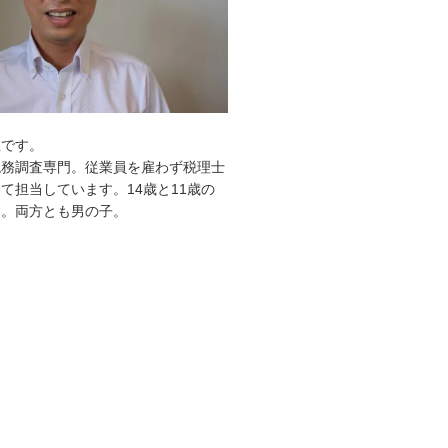
敦です。
税務調査専門。従業員を雇わず税理士
て担当しています。14歳と11歳の
す。両方とも男の子。