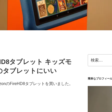
検
 HD8タブレット キッズモ
索:
のタブレットにいい
簡単なプロフィー
onのFireHD8タブレットを買いました。