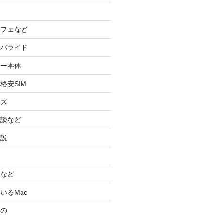
カフェなど
イバライド
ケー本体
格安SIM
ッズ
験談など
小説
スなど
いるMac
もの