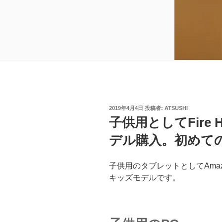
投
2019年4月4日
投稿者:
ATSUSHI
稿
子供用としてFire
日:
デル購入。初めて
子供用のタブレットとしてAmaz
キッズモデルです。