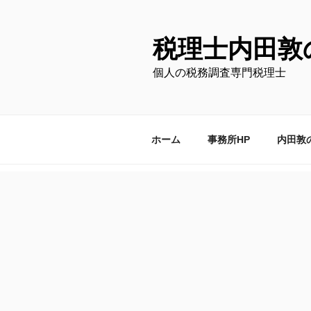
コ
ン
テ
税理士内田敦
ン
個人の税務調査専門税理士
ツ
へ
ス
キ
ホーム
事務所HP
内田敦
ッ
プ