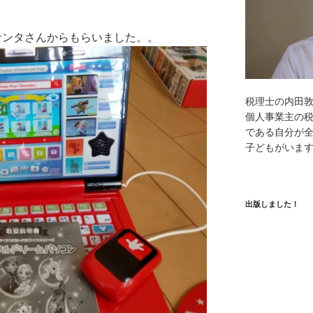
サンタさんからもらいました。。
税理士の内田
個人事業主の
である自分が全
子どもがいま
出版しました！