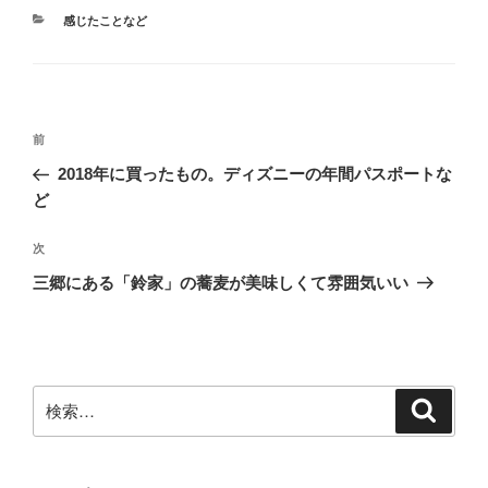
カ
感じたことなど
テ
ゴ
リ
ー
投
前
前
稿
の
2018年に買ったもの。ディズニーの年間パスポートな
ナ
投
ど
ビ
稿
ゲ
次
次
の
ー
三郷にある「鈴家」の蕎麦が美味しくて雰囲気いい
投
シ
稿
ョ
ン
検
検
索
索: