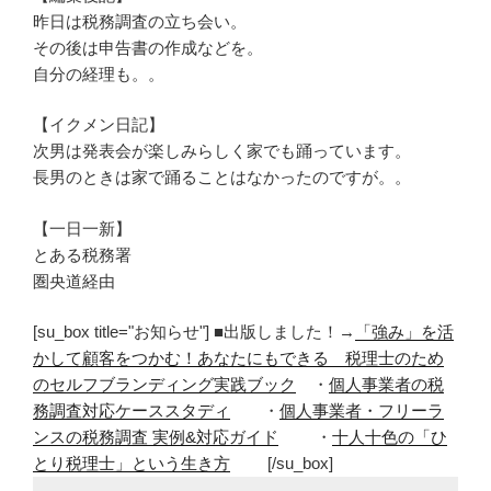
昨日は税務調査の立ち会い。
その後は申告書の作成などを。
自分の経理も。。
【イクメン日記】
次男は発表会が楽しみらしく家でも踊っています。
長男のときは家で踊ることはなかったのですが。。
【一日一新】
とある税務署
圏央道経由
[su_box title="お知らせ"] ■出版しました！→
「強み」を活
かして顧客をつかむ！あなたにもできる 税理士のため
のセルフブランディング実践ブック
・
個人事業者の税
務調査対応ケーススタディ
・
個人事業者・フリーラ
ンスの税務調査 実例&対応ガイド
・
十人十色の「ひ
とり税理士」という生き方
[/su_box]