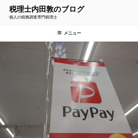
コ
税理士内田敦のブログ
ン
個人の税務調査専門税理士
テ
ン
ツ
メニュー
へ
ス
キ
ッ
プ