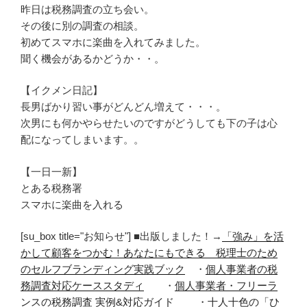
昨日は税務調査の立ち会い。
その後に別の調査の相談。
初めてスマホに楽曲を入れてみました。
聞く機会があるかどうか・・。
【イクメン日記】
長男ばかり習い事がどんどん増えて・・・。
次男にも何かやらせたいのですがどうしても下の子は心
配になってしまいます。。
【一日一新】
とある税務署
スマホに楽曲を入れる
[su_box title="お知らせ"] ■出版しました！→
「強み」を活
かして顧客をつかむ！あなたにもできる 税理士のため
のセルフブランディング実践ブック
・
個人事業者の税
務調査対応ケーススタディ
・
個人事業者・フリーラ
ンスの税務調査 実例&対応ガイド
・
十人十色の「ひ