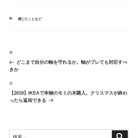
カ
感じたことなど
テ
ゴ
リ
ー
投
前
前
稿
の
どこまで自分の軸を守れるか。軸がブレても対応すべ
ナ
投
きか
ビ
稿
ゲ
次
次
の
ー
【2018】IKEAで本物のモミの木購入。クリスマスが終わ
投
シ
ったら返却できる
稿
ョ
ン
検
検