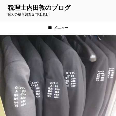
コ
税理士内田敦のブログ
ン
個人の税務調査専門税理士
テ
ン
ツ
メニュー
へ
ス
キ
ッ
プ