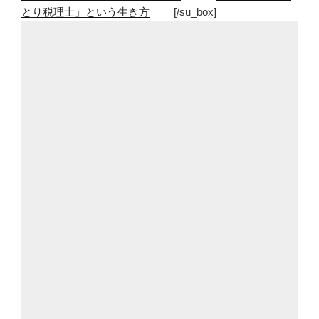
とり税理士」という生き方
[/su_box]