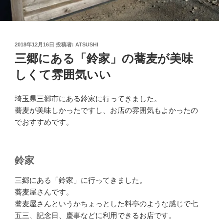
投
2018年12月16日
投稿者:
ATSUSHI
稿
三郷にある「鈴家」の蕎麦が美味
日:
しくて雰囲気いい
埼玉県三郷市にある鈴家に行ってきました。
蕎麦が美味しかったですし、お店の雰囲気もよかったの
でおすすめです。
鈴家
三郷にある「鈴家」に行ってきました。
蕎麦屋さんです。
蕎麦屋さんというかちょっとした料亭のような感じで七
五三、記念日、慶事などに利用できるお店です。