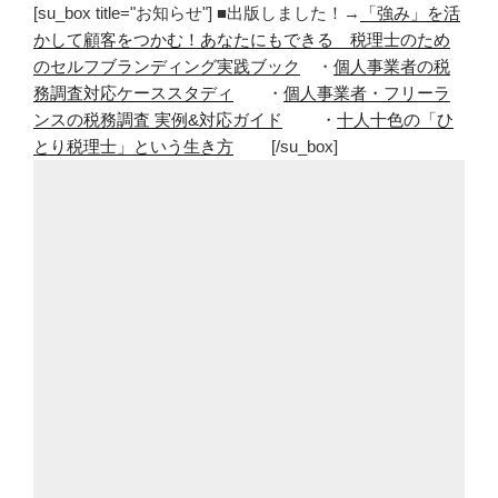
[su_box title="お知らせ"] ■出版しました！→
「強み」を活
かして顧客をつかむ！あなたにもできる 税理士のため
のセルフブランディング実践ブック
・
個人事業者の税
務調査対応ケーススタディ
・
個人事業者・フリーラ
ンスの税務調査 実例&対応ガイド
・
十人十色の「ひ
とり税理士」という生き方
[/su_box]