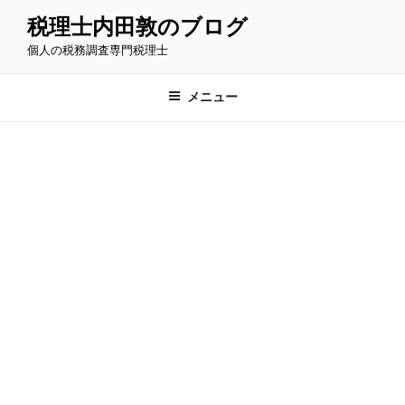
コ
税理士内田敦のブログ
ン
個人の税務調査専門税理士
テ
ン
ツ
メニュー
へ
ス
キ
ッ
プ