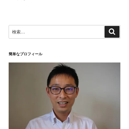
稿
ョ
ン
検
検
索
索:
簡単なプロフィール