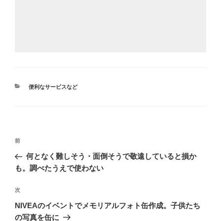
カ
便利なサービスなど
テ
ゴ
リ
ー
投
前
前
稿
の
何となく難しそう・面倒そうで敬遠していると損か
ナ
投
も。調べたうえで使わない
ビ
稿
ゲ
次
次
の
ー
NIVEAのイベントでメモリアルフォト缶作成。子供たち
投
シ
の写真を缶に