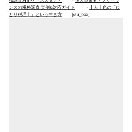
務調査対応ケーススタディ
・
個人事業者・フリーラ
ンスの税務調査 実例&対応ガイド
・
十人十色の「ひ
とり税理士」という生き方
[/su_box]