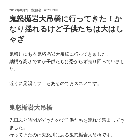
投
2017年8月2日
投稿者:
ATSUSHI
稿
鬼怒楯岩大吊橋に行ってきた！か
日:
なり揺れるけど子供たちは大はし
ゃぎ
鬼怒川にある鬼怒楯岩大吊橋に行ってきました。
結構な高さですが子供たちは恐がらず走り回っていまし
た。
近くに足湯カフェもあるのでおススメです。
鬼怒楯岩大吊橋
先日ふと時間ができたので子供たちを連れて遠出してき
ました。
行ってきたのは鬼怒川にある鬼怒楯岩大吊橋です。