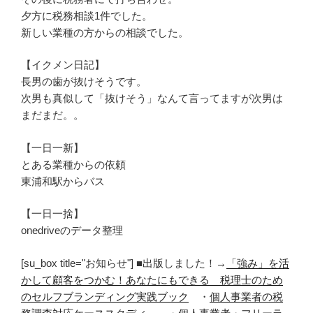
夕方に税務相談1件でした。
新しい業種の方からの相談でした。
【イクメン日記】
長男の歯が抜けそうです。
次男も真似して「抜けそう」なんて言ってますが次男は
まだまだ。。
【一日一新】
とある業種からの依頼
東浦和駅からバス
【一日一捨】
onedriveのデータ整理
[su_box title="お知らせ"] ■出版しました！→
「強み」を活
かして顧客をつかむ！あなたにもできる 税理士のため
のセルフブランディング実践ブック
・
個人事業者の税