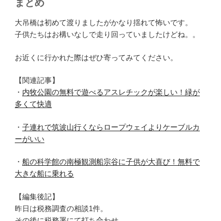
まとめ
大吊橋は初めて渡りましたがかなり揺れて怖いです。
子供たちはお構いなしで走り回っていましたけどね。。
お近くに行かれた際はぜひ寄ってみてください。
【関連記事】
・
内牧公園の無料で遊べるアスレチックが楽しい！緑が
多くて快適
・
子連れで筑波山行くならロープウェイよりケーブルカ
ーがいい
・
船の科学館の南極観測船宗谷に子供が大喜び！無料で
大きな船に乗れる
【編集後記】
昨日は税務調査の相談1件。
その後に税務署にて打ち合わせ。