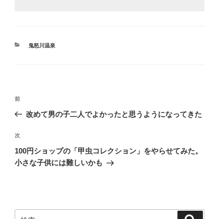
カ
鬼怒川温泉
テ
ゴ
リ
ー
投
前
前
稿
の
改めて男の子二人でよかったと思うようになってきた
ナ
投
ビ
稿
次
次
ゲ
の
100円ショップの「甲虫コレクション」をやらせてみた。
投
ー
小さな子供には難しいかも
稿
シ
ョ
ン
検
検