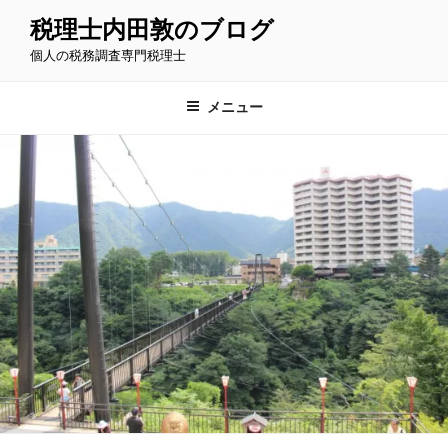
コ
税理士内田敦のブログ
ン
個人の税務調査専門税理士
テ
ン
ツ
メニュー
へ
ス
キ
ッ
プ