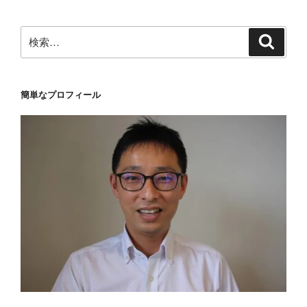
ン
検
検
索
索:
簡単なプロフィール