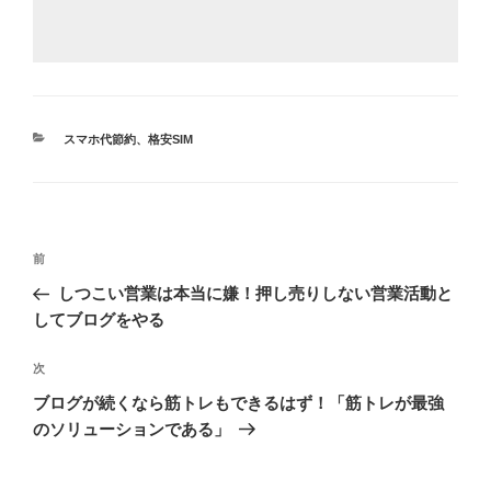
カ
スマホ代節約、格安SIM
テ
ゴ
リ
ー
投
前
前
稿
の
しつこい営業は本当に嫌！押し売りしない営業活動と
ナ
投
してブログをやる
ビ
稿
ゲ
次
次
の
ー
ブログが続くなら筋トレもできるはず！「筋トレが最強
投
シ
のソリューションである」
稿
ョ