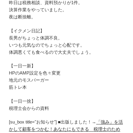
昨日は税務相談、資料預かりが1件。
決算作業をやっていました。
夜は断捨離。
【イクメン日記】
長男がちょっと体調不良。
いつも元気なのでちょっと心配です。
体調悪くても食べるので大丈夫でしょう。
【一日一新】
HPのAMP設定を色々変更
地元のモスバーガー
筋トレ本
【一日一捨】
税理士会からの資料
[su_box title="お知らせ"] ■出版しました！→
「強み」を活
かして顧客をつかむ！あなたにもできる 税理士のため