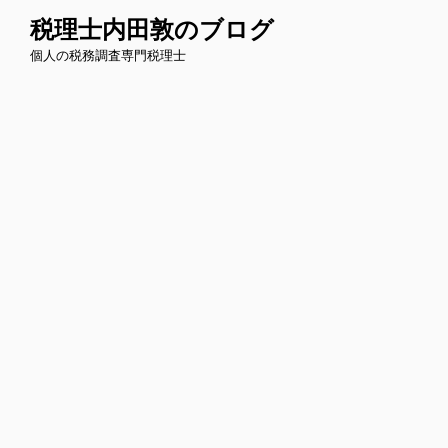
コ
税理士内田敦のブログ
ン
個人の税務調査専門税理士
テ
ン
ツ
へ
ス
キ
ッ
プ