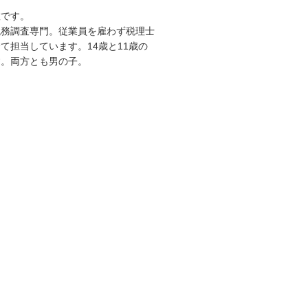
敦です。
税務調査専門。従業員を雇わず税理士
て担当しています。14歳と11歳の
す。両方とも男の子。