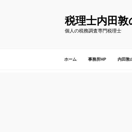
コ
ン
テ
税理士内田敦
ン
個人の税務調査専門税理士
ツ
へ
ス
キ
ホーム
事務所HP
内田敦
ッ
プ