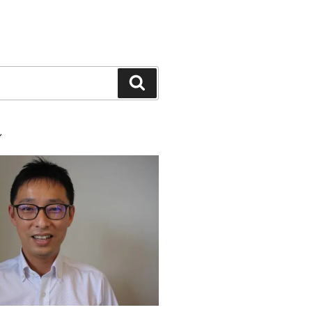
検
索
ル