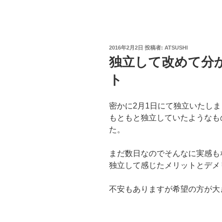
投
2016年2月2日
投稿者:
ATSUSHI
稿
独立して改めて分
日:
ト
密かに2月1日にて独立いたし
もともと独立していたようなも
た。
まだ数日なのでそんなに実感も
独立して感じたメリットとデメ
不安もありますが希望の方が大