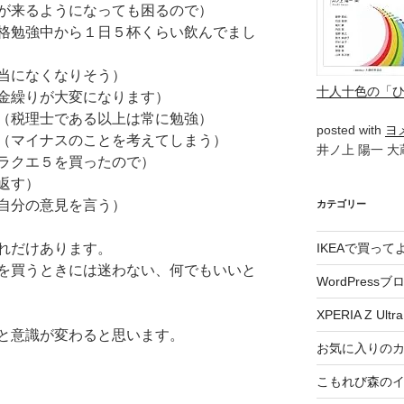
が来るようになっても困るので）
格勉強中から１日５杯くらい飲んでまし
当になくなりそう）
十人十色の「
金繰りが大変になります）
（税理士である以上は常に勉強）
posted with
ヨ
（マイナスのことを考えてしまう）
井ノ上 陽一 大蔵
ラクエ５を買ったので）
返す）
自分の意見を言う）
カテゴリー
れだけあります。
IKEAで買っ
を買うときには迷わない、何でもいいと
WordPressブ
XPERIA Z Ultra
と意識が変わると思います。
お気に入りの
こもれび森の