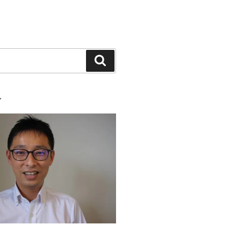
検
索
ル