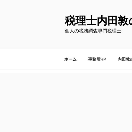
コ
ン
テ
税理士内田敦
ン
個人の税務調査専門税理士
ツ
へ
ス
キ
ホーム
事務所HP
内田敦
ッ
プ