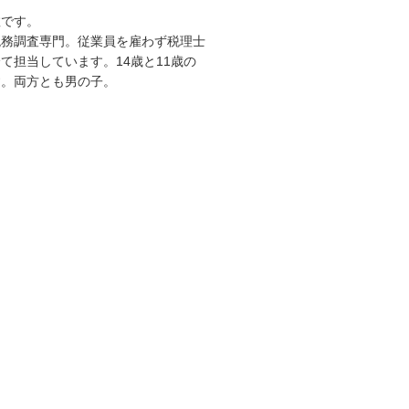
敦です。
税務調査専門。従業員を雇わず税理士
て担当しています。14歳と11歳の
す。両方とも男の子。