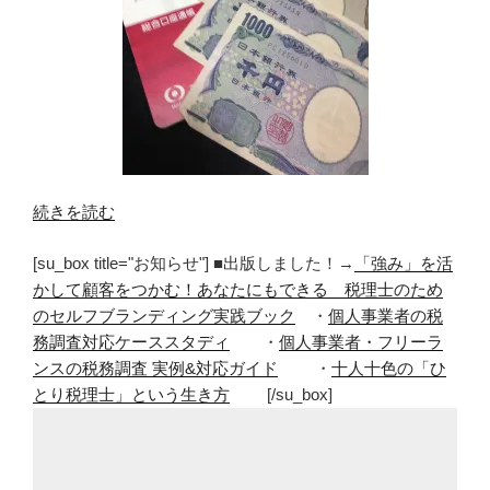
“「お
続きを読む
金
[su_box title="お知らせ"] ■出版しました！→
「強み」を活
が
かして顧客をつかむ！あなたにもできる 税理士のため
な
のセルフブランディング実践ブック
・
個人事業者の税
い」
務調査対応ケーススタディ
・
個人事業者・フリーラ
不
ンスの税務調査 実例&対応ガイド
・
十人十色の「ひ
安
とり税理士」という生き方
[/su_box]
を
消
す
た