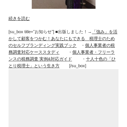
“2
続きを読む
歳
[su_box title="お知らせ"] ■出版しました！→
「強み」を活
の
かして顧客をつかむ！あなたにもできる 税理士のため
誕
のセルフブランディング実践ブック
・
個人事業者の税
生
務調査対応ケーススタディ
・
個人事業者・フリーラ
日
ンスの税務調査 実例&対応ガイド
・
十人十色の「ひ
プ
とり税理士」という生き方
[/su_box]
レ
ゼ
ン
ト
に
は
ス
ト
ラ
イ