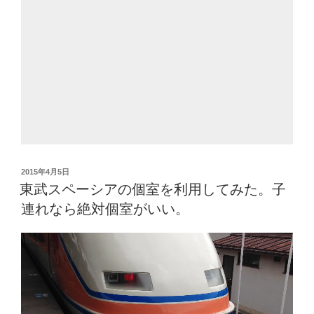
投
2015年4月5日
稿
東武スペーシアの個室を利用してみた。子
日:
連れなら絶対個室がいい。