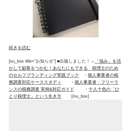
“や
続きを読む
り
[su_box title="お知らせ"] ■出版しました！→
「強み」を活
た
かして顧客をつかむ！あなたにもできる 税理士のため
い
のセルフブランディング実践ブック
・
個人事業者の税
こ
務調査対応ケーススタディ
・
個人事業者・フリーラ
と
ンスの税務調査 実例&対応ガイド
・
十人十色の「ひ
を
とり税理士」という生き方
[/su_box]
実
現
す
る
に