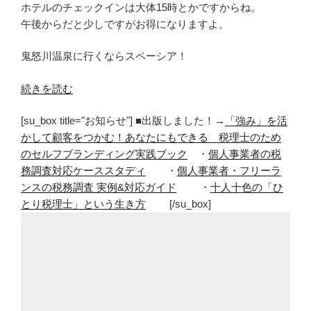
ホテルのチェックインは大体15時とかですからね。
午後からだと少しですがお得になりますよ。
鬼怒川温泉に行くならスペーシア！
“東
続きを読む
武
[su_box title="お知らせ"] ■出版しました！→
「強み」を活
ス
かして顧客をつかむ！あなたにもできる 税理士のため
ペ
のセルフブランディング実践ブック
・
個人事業者の税
ー
務調査対応ケーススタディ
・
個人事業者・フリーラ
シ
ンスの税務調査 実例&対応ガイド
・
十人十色の「ひ
ア
とり税理士」という生き方
[/su_box]
の
個
室
を
利
用
し