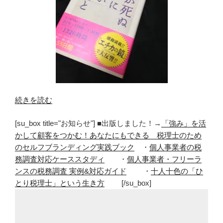
“親
続きを読む
に
[su_box title="お知らせ"] ■出版しました！→
「強み」を活
な
かして顧客をつかむ！あなたにもできる 税理士のため
っ
のセルフブランディング実践ブック
・
個人事業者の税
て
務調査対応ケーススタディ
・
個人事業者・フリーラ
は
ンスの税務調査 実例&対応ガイド
・
十人十色の「ひ
じ
とり税理士」という生き方
[/su_box]
め
て
わ
か