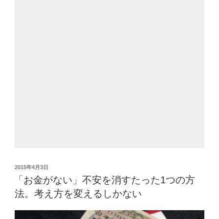
投
2015年4月3日
稿
「お金がない」不安を消すたった1つの方
日:
法。考え方を変えるしかない