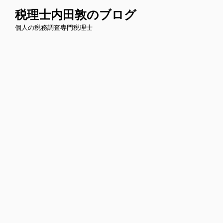
コ
税理士内田敦のブログ
ン
個人の税務調査専門税理士
テ
ン
ツ
へ
ス
キ
ッ
プ