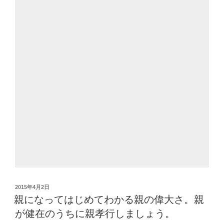
投
2015年4月2日
稿
親になってはじめてわかる親の偉大さ。親
日:
が健在のうちに親孝行しましょう。