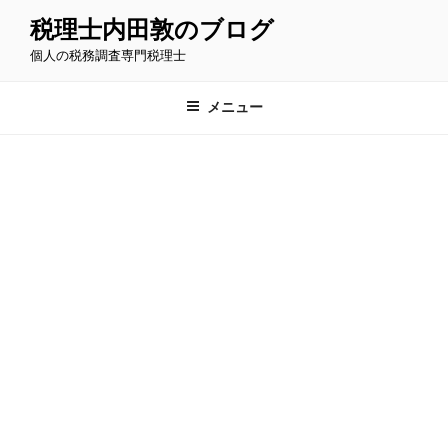
コ
税理士内田敦のブログ
ン
個人の税務調査専門税理士
テ
ン
ツ
メニュー
へ
ス
キ
ッ
プ