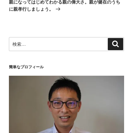
の
ー
親になってはじめてわかる親の偉大さ。親が健在のうち
投
シ
に親孝行しましょう。
稿
ョ
ン
検
検
索
索:
簡単なプロフィール