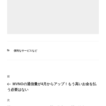
カ
便利なサービスなど
テ
ゴ
リ
ー
投
前
前
稿
の
MVNOの通信量が4月からアップ！もう高いお金を払
ナ
投
う必要はない
ビ
稿
ゲ
次
次