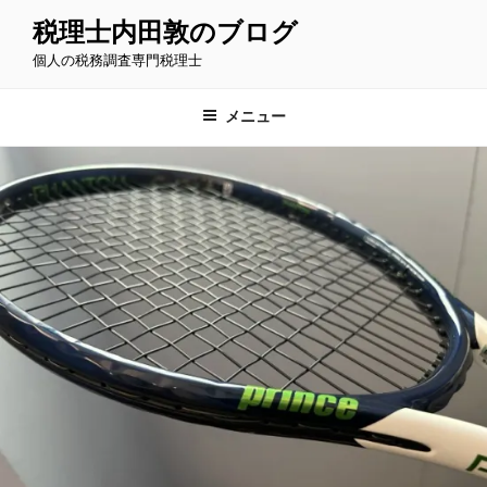
コ
税理士内田敦のブログ
ン
個人の税務調査専門税理士
テ
ン
ツ
メニュー
へ
ス
キ
ッ
プ