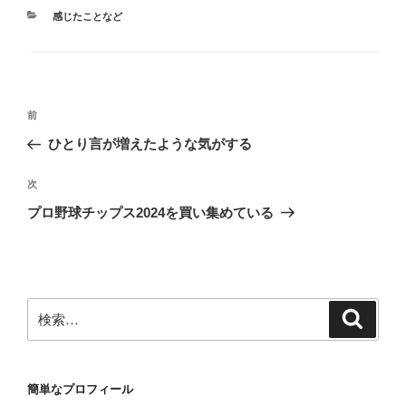
カ
感じたことなど
テ
ゴ
リ
ー
投
前
前
稿
の
ひとり言が増えたような気がする
ナ
投
ビ
稿
次
次
ゲ
の
プロ野球チップス2024を買い集めている
投
ー
稿
シ
ョ
ン
検
検
索
索:
簡単なプロフィール