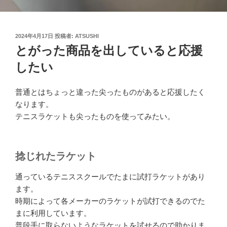
投
2024年4月17日
投稿者:
ATSUSHI
稿
とがった商品を出していると応援
日:
したい
普通とはちょっと違った尖ったものがあると応援したく
なります。
テニスラケットも尖ったものを使ってみたい。
捻じれたラケット
通っているテニススクールでたまに試打ラケットがあり
ます。
時期によって各メーカーのラケットが試打できるのでた
まに利用しています。
普段手に取らないようなラケットを試せるので助かりま