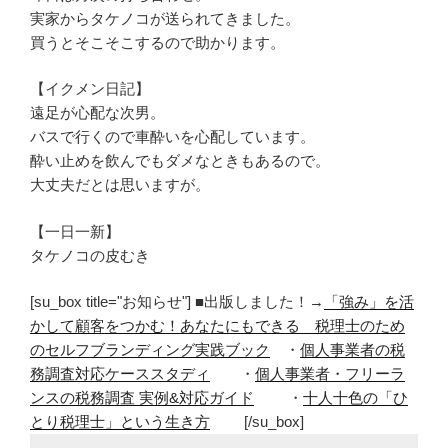
実家からタケノコが送られてきました。
買うとそこそこするので助かります。
【イクメン日記】
遠足が心配な次男。
バスで行くので車酔いを心配しています。
酔い止めを飲んでもダメなときもあるので。
大丈夫だとは思いますが。
【一日一新】
タケノコの皮むき
[su_box title="お知らせ"] ■出版しました！→
「強み」を活
かして顧客をつかむ！あなたにもできる 税理士のため
のセルフブランディング実践ブック
・
個人事業者の税
務調査対応ケーススタディ
・
個人事業者・フリーラ
ンスの税務調査 実例&対応ガイド
・
十人十色の「ひ
とり税理士」という生き方
[/su_box]