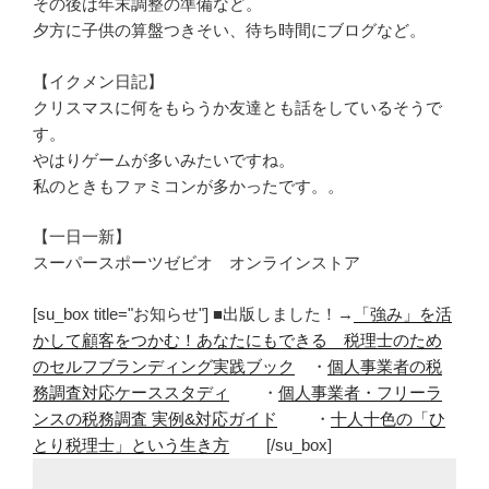
その後は年末調整の準備など。
夕方に子供の算盤つきそい、待ち時間にブログなど。
【イクメン日記】
クリスマスに何をもらうか友達とも話をしているそうで
す。
やはりゲームが多いみたいですね。
私のときもファミコンが多かったです。。
【一日一新】
スーパースポーツゼビオ オンラインストア
[su_box title="お知らせ"] ■出版しました！→
「強み」を活
かして顧客をつかむ！あなたにもできる 税理士のため
のセルフブランディング実践ブック
・
個人事業者の税
務調査対応ケーススタディ
・
個人事業者・フリーラ
ンスの税務調査 実例&対応ガイド
・
十人十色の「ひ
とり税理士」という生き方
[/su_box]