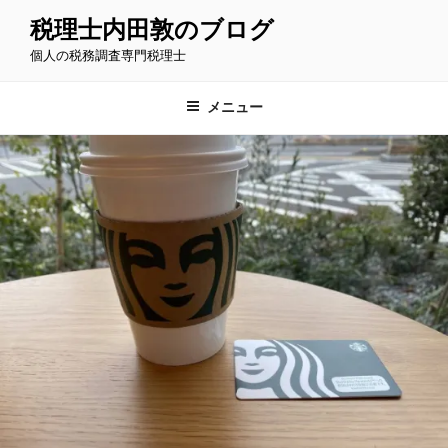
コ
税理士内田敦のブログ
ン
個人の税務調査専門税理士
テ
ン
ツ
メニュー
へ
ス
キ
ッ
プ