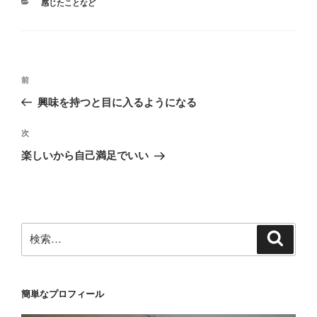
カ
感じたことなど
テ
ゴ
リ
ー
投
前
前
稿
の
興味を持つと目に入るようになる
ナ
投
ビ
稿
次
次
ゲ
の
楽しいから自己満足でいい
投
ー
稿
シ
ョ
ン
検
検
索
索:
簡単なプロフィール