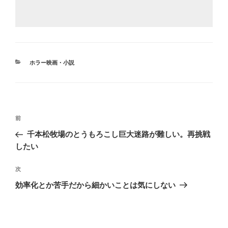
カ
ホラー映画・小説
テ
ゴ
リ
ー
投
前
前
稿
の
千本松牧場のとうもろこし巨大迷路が難しい。再挑戦
ナ
投
したい
ビ
稿
ゲ
次
次
の
ー
効率化とか苦手だから細かいことは気にしない
投
シ
稿
ョ
ン