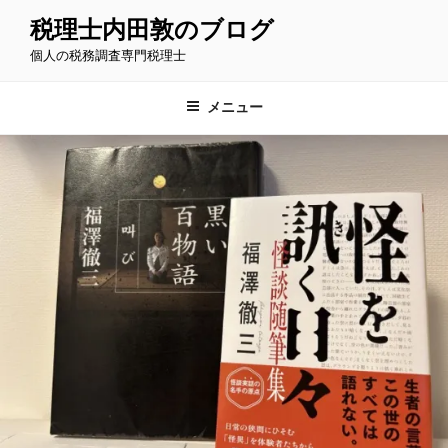
コ
税理士内田敦のブログ
ン
個人の税務調査専門税理士
テ
ン
ツ
メニュー
へ
ス
キ
ッ
プ