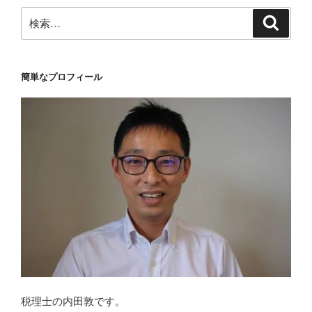
検
検
索
索:
簡単なプロフィール
税理士の内田敦です。