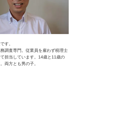
敦です。
税務調査専門。従業員を雇わず税理士
て担当しています。14歳と11歳の
す。両方とも男の子。