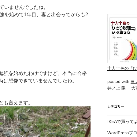
きていませんでしたね。
強を始めて1年目、妻と出会ってからも2
十人十色の「
勉強を始めたわけですけど、本当に合格
時は想像できていませんでしたね。
posted with
ヨ
井ノ上 陽一 大蔵
とも言えます。
カテゴリー
IKEAで買っ
WordPressブ