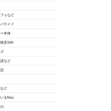
カフェなど
イバライド
ケー本体
格安SIM
ッズ
験談など
小説
スなど
いるMac
もの