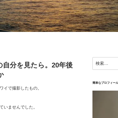
検
の自分を見たら。20年後
索:
か
簡単なプロフィー
ハワイで撮影したもの。
きていませんでした。