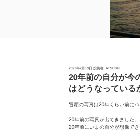
投
2023年2月19日
投稿者:
ATSUSHI
稿
20年前の自分が今
日:
はどうなっている
冒頭の写真は20年くらい前に
20年前の写真が出てきました。
20年前にいまの自分が想像で