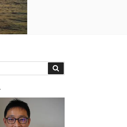
検
索
ル