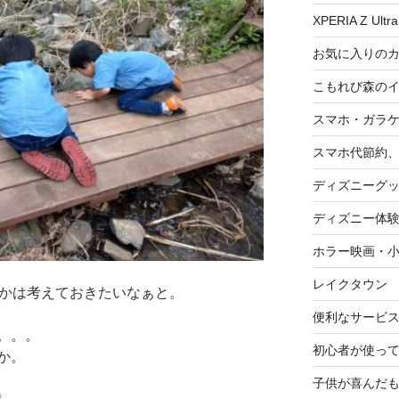
XPERIA Z Ultra
お気に入りの
こもれび森の
スマホ・ガラ
スマホ代節約、
ディズニーグ
ディズニー体
ホラー映画・
レイクタウン
るかは考えておきたいなぁと。
便利なサービ
。。。
初心者が使って
か。
子供が喜んだ