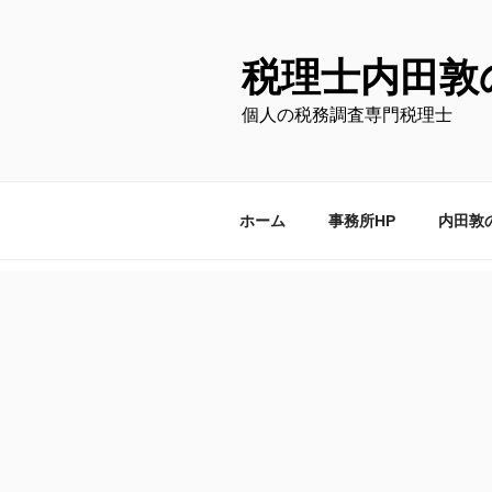
コ
ン
テ
税理士内田敦
ン
個人の税務調査専門税理士
ツ
へ
ス
キ
ホーム
事務所HP
内田敦
ッ
プ