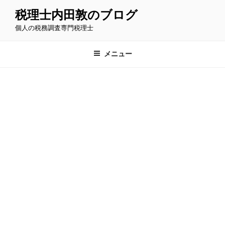
コ
税理士内田敦のブログ
ン
個人の税務調査専門税理士
テ
ン
ツ
メニュー
へ
ス
キ
ッ
プ