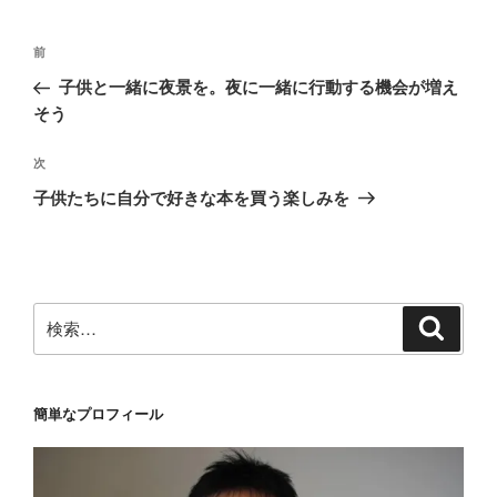
ー
投
前
前
稿
の
子供と一緒に夜景を。夜に一緒に行動する機会が増え
ナ
投
そう
ビ
稿
ゲ
次
次
の
ー
子供たちに自分で好きな本を買う楽しみを
投
シ
稿
ョ
ン
検
検
索
索:
簡単なプロフィール