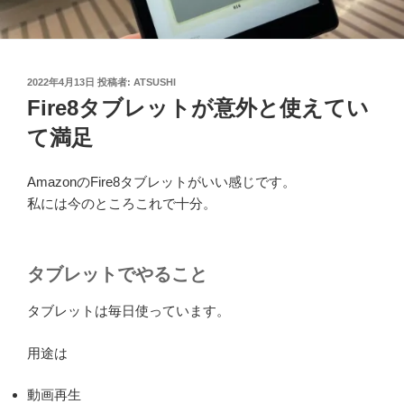
投
2022年4月13日
投稿者:
ATSUSHI
稿
Fire8タブレットが意外と使えてい
日:
て満足
AmazonのFire8タブレットがいい感じです。
私には今のところこれで十分。
タブレットでやること
タブレットは毎日使っています。
用途は
動画再生