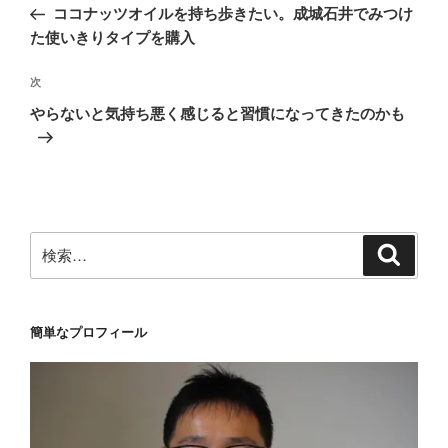
の
ココナッツオイルを持ち歩きたい。成城石井でみつけ
ナ
投
た使いきりタイプを購入
ビ
稿
ゲ
次
次
の
ー
やらないと気持ち悪く感じると習慣になってきたのかも
投
シ
稿
ョ
ン
検
検
索
索:
簡単なプロフィール