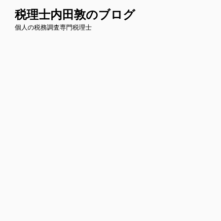
コ
税理士内田敦のブログ
ン
個人の税務調査専門税理士
テ
ン
ツ
へ
ス
キ
ッ
プ