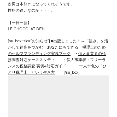
次男は本好きになってくれそうです。
性格の違いなのか・・・。
【一日一新】
LE CHOCOLAT DEH
[su_box title="お知らせ"] ■出版しました！→
「強み」を活
かして顧客をつかむ！あなたにもできる 税理士のため
のセルフブランディング実践ブック
・
個人事業者の税
務調査対応ケーススタディ
・
個人事業者・フリーラ
ンスの税務調査 実例&対応ガイド
・
十人十色の「ひ
とり税理士」という生き方
[/su_box]