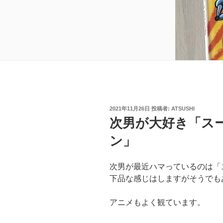
投
2021年11月26日
投稿者:
ATSUSHI
稿
次男が大好き「ス
日:
ン」
次男が最近ハマっているのは「
下品な感じはしますがそうでも
アニメもよく観ています。