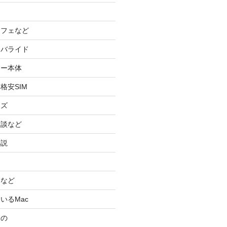
カフェなど
イバライド
ケー本体
格安SIM
ッズ
験談など
小説
スなど
いるMac
もの