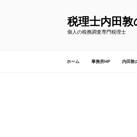
コ
ン
テ
税理士内田敦
ン
個人の税務調査専門税理士
ツ
へ
ス
キ
ホーム
事務所HP
内田敦
ッ
プ