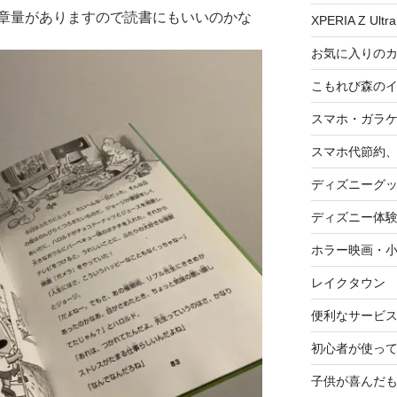
章量がありますので読書にもいいのかな
XPERIA Z Ultra
お気に入りの
こもれび森の
スマホ・ガラ
スマホ代節約、
ディズニーグ
ディズニー体
ホラー映画・
レイクタウン
便利なサービ
初心者が使って
子供が喜んだ