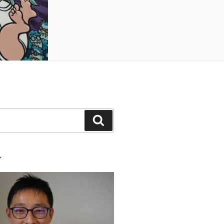
検
索
ル