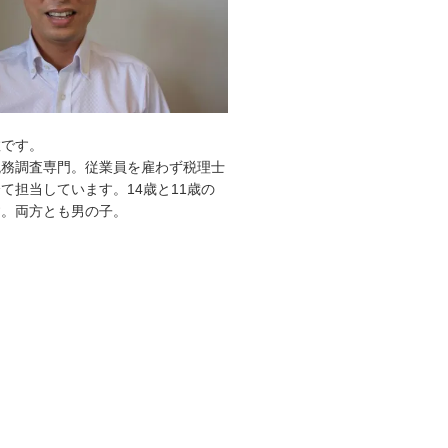
敦です。
税務調査専門。従業員を雇わず税理士
て担当しています。14歳と11歳の
す。両方とも男の子。