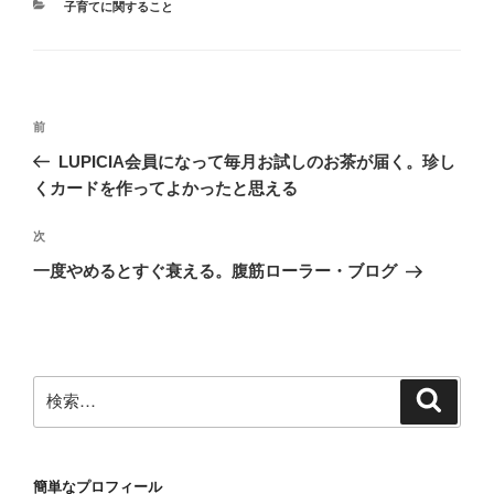
カ
子育てに関すること
テ
ゴ
リ
ー
投
前
前
稿
の
LUPICIA会員になって毎月お試しのお茶が届く。珍し
ナ
投
くカードを作ってよかったと思える
ビ
稿
ゲ
次
次
の
ー
一度やめるとすぐ衰える。腹筋ローラー・ブログ
投
シ
稿
ョ
ン
検
検
索
索:
簡単なプロフィール