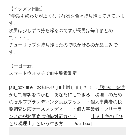
【イクメン日記】
3学期も終わりが近くなり荷物を色々持ち帰ってきていま
す。
次男は少しずつ持ち帰るのですが長男は毎年まとめ
て・・・。
チューリップを持ち帰ったので咲かせるのが楽しみで
す。
【一日一新】
スマートウォッチで血中酸素測定
[su_box title="お知らせ"] ■出版しました！→
「強み」を活
かして顧客をつかむ！あなたにもできる 税理士のため
のセルフブランディング実践ブック
・
個人事業者の税
務調査対応ケーススタディ
・
個人事業者・フリーラ
ンスの税務調査 実例&対応ガイド
・
十人十色の「ひ
とり税理士」という生き方
[/su_box]