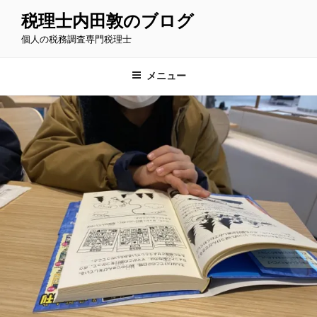
コ
税理士内田敦のブログ
ン
個人の税務調査専門税理士
テ
ン
ツ
メニュー
へ
ス
キ
ッ
プ