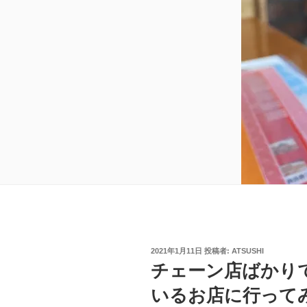
投
2021年1月11日
投稿者:
ATSUSHI
稿
チェーン店ばかり
日:
いるお店に行って