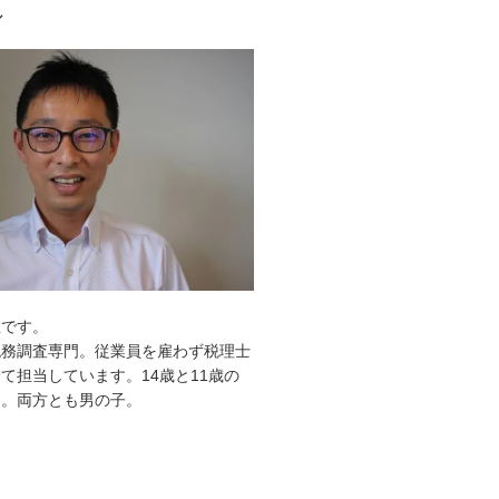
ル
敦です。
税務調査専門。従業員を雇わず税理士
て担当しています。14歳と11歳の
す。両方とも男の子。