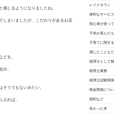
レイクタウン
と感じるようになりましたね。
便利なサービ
てしまいましたが、こだわりがあるお店
初心者が使って
子供が喜んだ
子育てに関す
感じたことな
などを。
税理士として
処分。
税理士業務
税理士試験関
はそうでもないみたい。
税金関係につ
。
節約など
らえれば。
良かった本