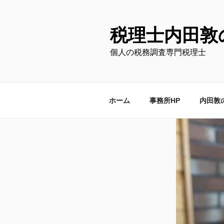
コ
ン
テ
税理士内田敦
ン
個人の税務調査専門税理士
ツ
へ
ス
キ
ホーム
事務所HP
内田敦
ッ
プ