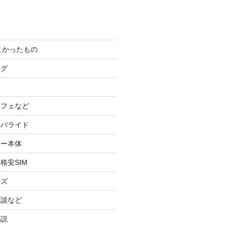
てよかったもの
ログ
カフェなど
イバライド
ケー本体
格安SIM
ッズ
験談など
小説