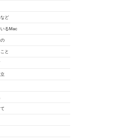
スなど
いるMac
もの
ること
ど
独立
係
いて