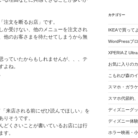
カテゴリー
「注文を断るお店」です。
しか受けない、他のメニューを注文され
IKEAで買っ
、他のお客さまを待たせてしまうから無
WordPressブ
XPERIA Z Ultra
思っていたからもしれませんが、、、テ
お気に入りの
すよね。
。
こもれび森の
スマホ・ガラ
スマホ代節約、
ディズニーグ
て「来店される前にぜひ読んでほしい」を
ありそうです。
ディズニー体
んどくさいことが書いているお店には行
ホラー映画・
ます。