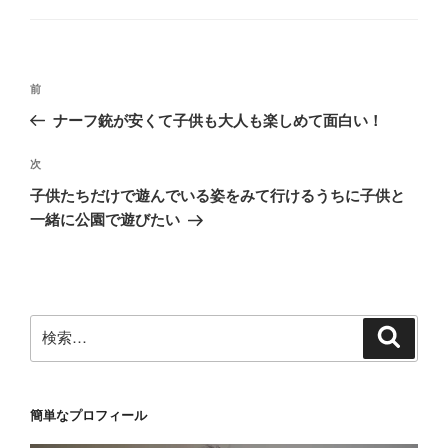
ゴ
リ
ー
投
前
前
稿
の
ナーフ銃が安くて子供も大人も楽しめて面白い！
ナ
投
ビ
稿
次
次
ゲ
の
子供たちだけで遊んでいる姿をみて行けるうちに子供と
投
ー
一緒に公園で遊びたい
稿
シ
ョ
ン
検
検
索
索:
簡単なプロフィール