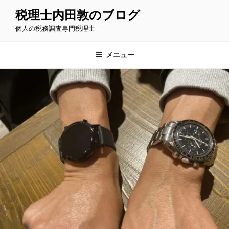
コ
税理士内田敦のブログ
ン
個人の税務調査専門税理士
テ
ン
ツ
メニュー
へ
ス
キ
ッ
プ