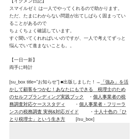
【イクメン日記】
スマイルゼミ は一人でやってくれるので助かります。
ただ、たまにわからない問題が出てしばらく固まってい
ることがあるので
ちょくちょく確認しています。
すぐ聞いてくれればいいのですが、一人で考えてずっと
悩んでいて進まないことも。。
【一日一新】
両手に時計
[su_box title="お知らせ"] ■出版しました！→
「強み」を活
かして顧客をつかむ！あなたにもできる 税理士のため
のセルフブランディング実践ブック
・
個人事業者の税
務調査対応ケーススタディ
・
個人事業者・フリーラ
ンスの税務調査 実例&対応ガイド
・
十人十色の「ひ
とり税理士」という生き方
[/su_box]