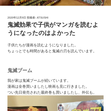
投
2020年12月9日
投稿者:
ATSUSHI
稿
鬼滅効果で子供がマンガを読むよ
日:
うになったのはよかった
子供たちが漫画を読むようになりました。
ちょっとでも時間があると鬼滅の刃を読んでいます。
鬼滅ブーム
我が家は鬼滅ブームが続いています。
漫画は全巻買いましたし映画も見に行きました。
つい先日発売された最終巻も買いましたし、外伝も。