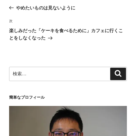
稿
の
やめたいものは見ないように
ナ
投
ビ
稿
次
次
ゲ
の
楽しみだった「ケーキを食べるために」カフェに行くこ
投
ー
とをしなくなった
稿
シ
ョ
ン
検
検
索
索:
簡単なプロフィール