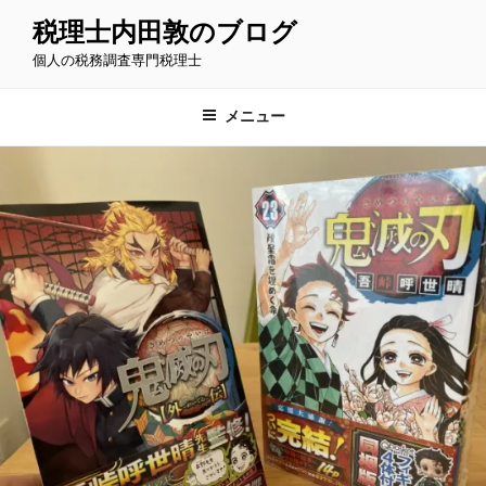
コ
税理士内田敦のブログ
ン
個人の税務調査専門税理士
テ
ン
ツ
メニュー
へ
ス
キ
ッ
プ