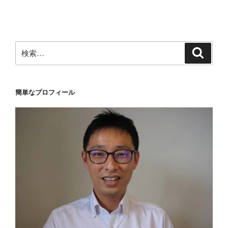
稿
ョ
ン
検
検
索
索:
簡単なプロフィール