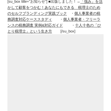
[su_box title="お知らせ"] ■出版しました！→
「強み」を活
かして顧客をつかむ！あなたにもできる 税理士のため
のセルフブランディング実践ブック
・
個人事業者の税
務調査対応ケーススタディ
・
個人事業者・フリーラ
ンスの税務調査 実例&対応ガイド
・
十人十色の「ひ
とり税理士」という生き方
[/su_box]