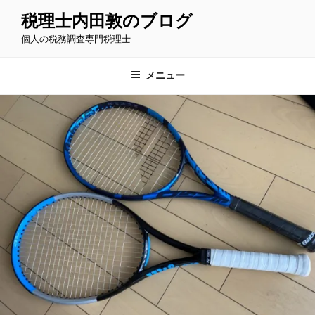
コ
税理士内田敦のブログ
ン
個人の税務調査専門税理士
テ
ン
ツ
メニュー
へ
ス
キ
ッ
プ