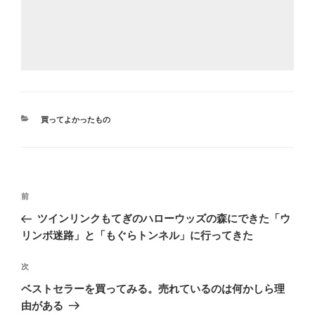
カ
買ってよかったもの
テ
ゴ
リ
ー
投
前
前
稿
の
ツインリンクもてぎのハローウッズの森にできた「ウ
ナ
投
リンボ迷路」と「もぐらトンネル」に行ってきた
ビ
稿
ゲ
次
次
の
ー
ベストセラーを買ってみる。売れているのは何かしら理
投
シ
由がある