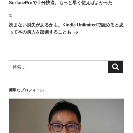
投
SurfaceProで十分快適。もっと早く使えばよかった
ビ
稿
ゲ
次
次
の
ー
読まない損失があるかも。Kindle Unlimitedで読めると思
投
シ
って本の購入を躊躇することも
稿
ョ
ン
検
検
索
索:
簡単なプロフィール