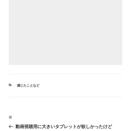
カ
感じたことなど
テ
ゴ
リ
ー
投
前
前
稿
の
動画視聴用に大きいタブレットが欲しかったけど
ナ