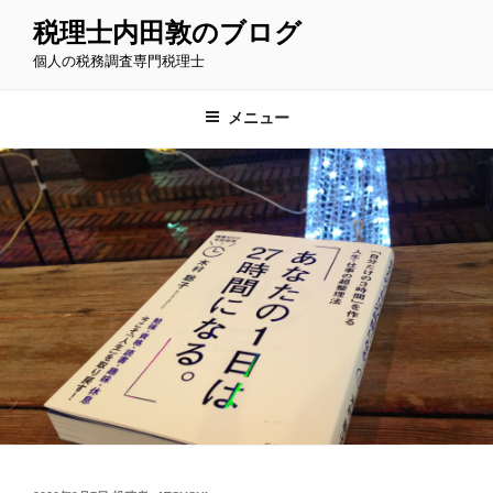
コ
税理士内田敦のブログ
ン
個人の税務調査専門税理士
テ
ン
ツ
メニュー
へ
ス
キ
ッ
プ