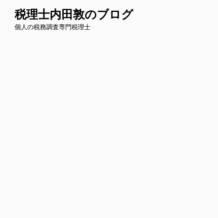
コ
税理士内田敦のブログ
ン
個人の税務調査専門税理士
テ
ン
ツ
へ
ス
キ
ッ
プ