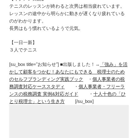
テニスのレッスンが終わると次男は相当疲れています。
レッスンの途中から明らかに動きが遅くなり疲れている
のがわかります。
長男はもう慣れているようで元気。
【一日一新】
３人でテニス
[su_box title="お知らせ"] ■出版しました！→
「強み」を活
かして顧客をつかむ！あなたにもできる 税理士のため
のセルフブランディング実践ブック
・
個人事業者の税
務調査対応ケーススタディ
・
個人事業者・フリーラ
ンスの税務調査 実例&対応ガイド
・
十人十色の「ひ
とり税理士」という生き方
[/su_box]