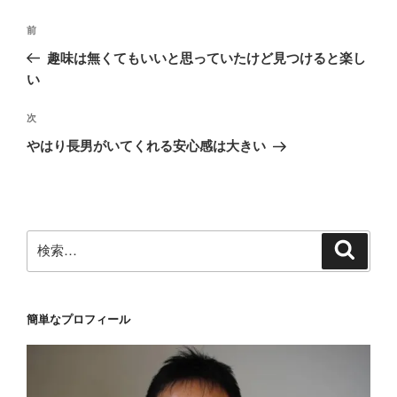
投
前
前
稿
の
趣味は無くてもいいと思っていたけど見つけると楽し
ナ
投
い
ビ
稿
ゲ
次
次
の
ー
やはり長男がいてくれる安心感は大きい
投
シ
稿
ョ
ン
検
検
索
索:
簡単なプロフィール