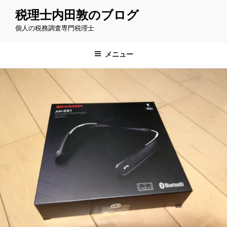
コ
税理士内田敦のブログ
ン
個人の税務調査専門税理士
テ
ン
ツ
メニュー
へ
ス
キ
ッ
プ