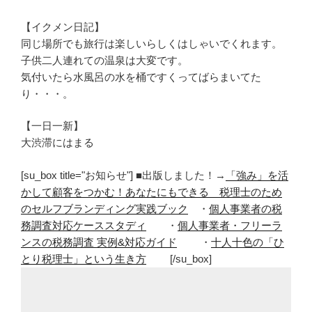
【イクメン日記】
同じ場所でも旅行は楽しいらしくはしゃいでくれます。
子供二人連れての温泉は大変です。
気付いたら水風呂の水を桶ですくってばらまいてた
り・・・。
【一日一新】
大渋滞にはまる
[su_box title="お知らせ"] ■出版しました！→
「強み」を活
かして顧客をつかむ！あなたにもできる 税理士のため
のセルフブランディング実践ブック
・
個人事業者の税
務調査対応ケーススタディ
・
個人事業者・フリーラ
ンスの税務調査 実例&対応ガイド
・
十人十色の「ひ
とり税理士」という生き方
[/su_box]