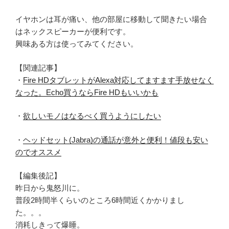
イヤホンは耳が痛い、他の部屋に移動して聞きたい場合
はネックスピーカーが便利です。
興味ある方は使ってみてください。
【関連記事】
・
Fire HDタブレットがAlexa対応してますます手放せなく
なった。Echo買うならFire HDもいいかも
・
欲しいモノはなるべく買うようにしたい
・
ヘッドセット(Jabra)の通話が意外と便利！値段も安い
のでオススメ
【編集後記】
昨日から鬼怒川に。
普段2時間半くらいのところ6時間近くかかりまし
た。。。
消耗しきって爆睡。