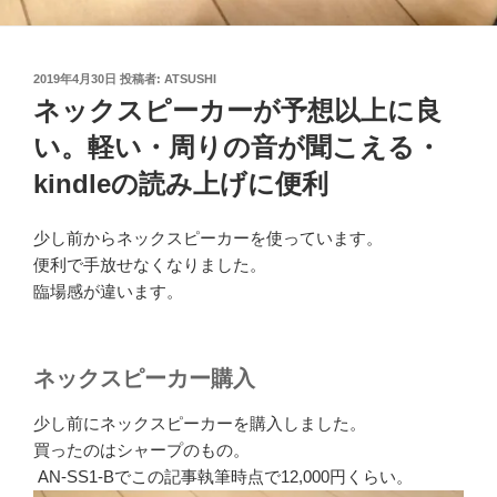
投
2019年4月30日
投稿者:
ATSUSHI
稿
ネックスピーカーが予想以上に良
日:
い。軽い・周りの音が聞こえる・
kindleの読み上げに便利
少し前からネックスピーカーを使っています。
便利で手放せなくなりました。
臨場感が違います。
ネックスピーカー購入
少し前にネックスピーカーを購入しました。
買ったのはシャープのもの。
AN-SS1-Bでこの記事執筆時点で12,000円くらい。