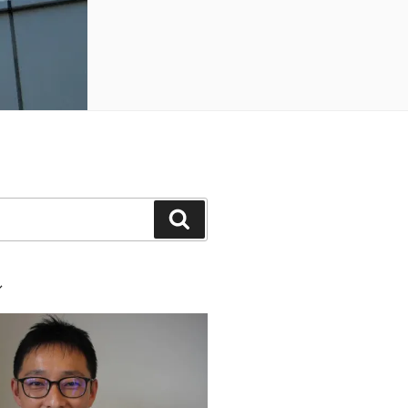
検
索
ル