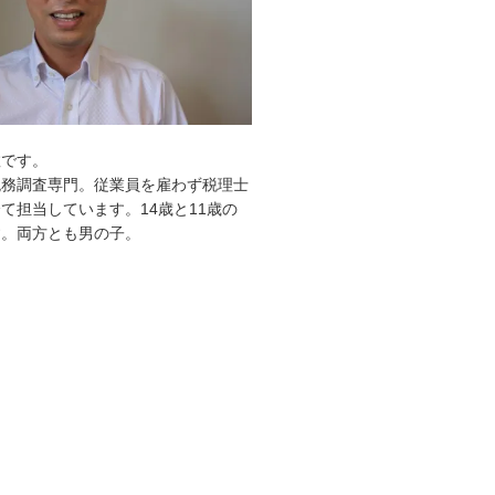
敦です。
税務調査専門。従業員を雇わず税理士
て担当しています。14歳と11歳の
す。両方とも男の子。