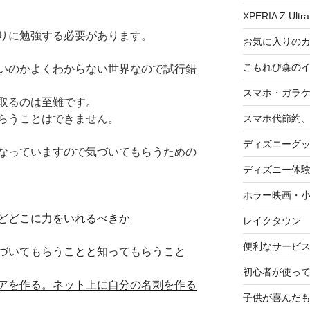
XPERIA Z Ultra
りに勉強する必要があります。
お気に入りの
こもれび森の
いのかよくわからない世界なので試行錯
スマホ・ガラ
取るのは至難です。
スマホ代節約、
らうことはできません。
ディズニーグ
なっていますので気づいてもらうための
ディズニー体
ホラー映画・
どどこに力をいれるべきか
レイクタウン
便利なサービ
づいてもらうことと知ってもらうこと
初心者が使って
アを作る。ネット上に自分の名刺を作る
子供が喜んだ