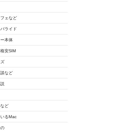
カフェなど
イバライド
ケー本体
格安SIM
ッズ
験談など
小説
スなど
いるMac
もの