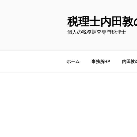
コ
ン
テ
税理士内田敦
ン
個人の税務調査専門税理士
ツ
へ
ス
キ
ホーム
事務所HP
内田敦
ッ
プ