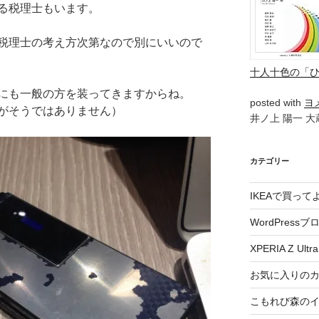
る税理士もいます。
税理士の考え方次第なので別にいいので
十人十色の「
にも一般の方を装ってきますからね。
posted with
ヨ
がそうではありません）
井ノ上 陽一 大蔵
カテゴリー
IKEAで買っ
WordPressブ
XPERIA Z Ultra
お気に入りの
こもれび森の