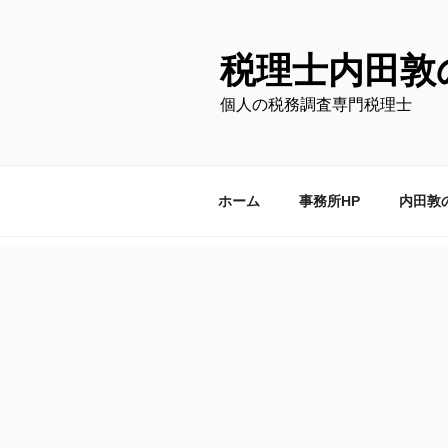
コ
ン
テ
税理士内田敦
ン
個人の税務調査専門税理士
ツ
へ
ス
キ
ホーム
事務所HP
内田敦
ッ
プ