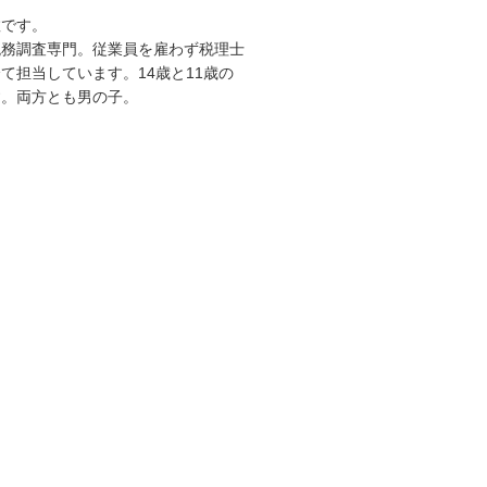
敦です。
税務調査専門。従業員を雇わず税理士
て担当しています。14歳と11歳の
す。両方とも男の子。