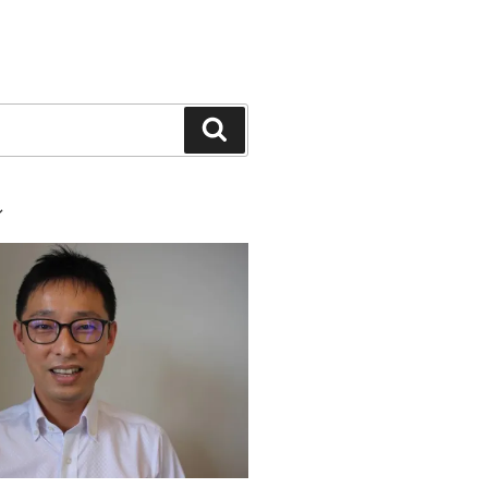
検
索
ル