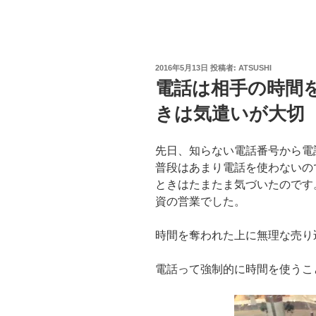
投
2016年5月13日
投稿者:
ATSUSHI
稿
電話は相手の時間
日:
きは気遣いが大切
先日、知らない電話番号から電
普段はあまり電話を使わないの
ときはたまたま気づいたのです
資の営業でした。
時間を奪われた上に無理な売り
電話って強制的に時間を使うこ