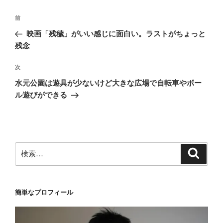
投
前
前
稿
の
映画「残穢」がいい感じに面白い。ラストがちょっと
ナ
投
残念
ビ
稿
ゲ
次
次
の
ー
水元公園は遊具が少ないけど大きな広場で自転車やボー
投
シ
ル遊びができる
稿
ョ
ン
検
検
索
索:
簡単なプロフィール