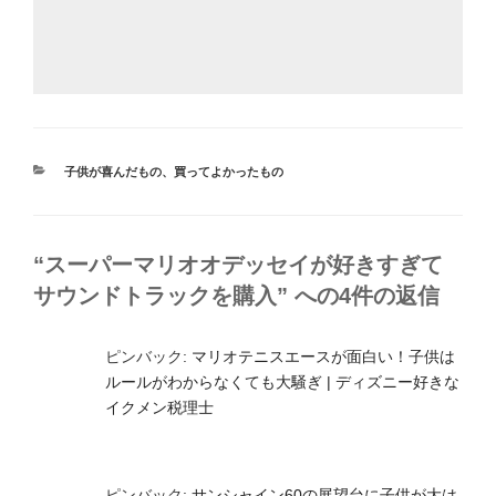
カ
子供が喜んだもの
、
買ってよかったもの
テ
ゴ
リ
ー
“スーパーマリオオデッセイが好きすぎて
サウンドトラックを購入” への4件の返信
ピンバック:
マリオテニスエースが面白い！子供は
ルールがわからなくても大騒ぎ | ディズニー好きな
イクメン税理士
ピンバック:
サンシャイン60の展望台に子供が大は