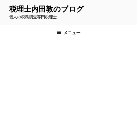
コ
税理士内田敦のブログ
ン
個人の税務調査専門税理士
テ
ン
ツ
メニュー
へ
ス
キ
ッ
プ