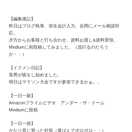
【編集後記】
昨日はブログ執筆、弥生会計入力、合間にメール相談対
応。
夕方からお客様と打ち合わせ、資料お渡し&資料受領。
Mediumに初投稿してみました。（流行るのだろう
か・・）
【イクメン日記】
長男が咳をし始めました。
明日はマラソン大会ですが参加できるかぁ。。
【一日一新】
Amazonプライムビデオ アンダー・ザ・ドーム
Mediumに投稿
【一日一捨】
かなり昔に買った封筒（黄ばんでボロボロ・・）