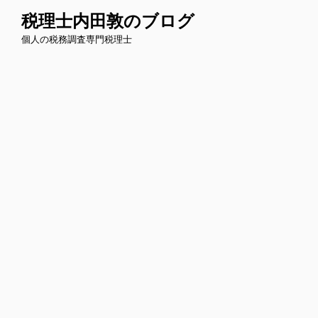
コ
税理士内田敦のブログ
ン
個人の税務調査専門税理士
テ
ン
ツ
へ
ス
キ
ッ
プ