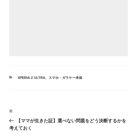
カ
XPERIA Z ULTRA
、
スマホ・ガラケー本体
テ
ゴ
リ
ー
投
前
前
稿
の
【ママが生きた証】選べない問題をどう決断するかを
ナ
投
考えておく
ビ
稿