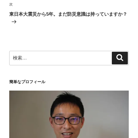
ゲ
次
次
の
ー
東日本大震災から5年。まだ防災意識は持っていますか？
投
シ
稿
ョ
ン
検
検
索
索:
簡単なプロフィール