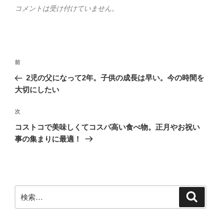
コメントは受け付けていません。
投
前
前
稿
の
2児の父になって2年。子供の成長は早い。今の時間を
ナ
投
大切にしたい
ビ
稿
ゲ
次
次
の
ー
コストコで美味しくてコスパ高い食べ物。正月やお祝い
投
シ
事の集まりに最適！
稿
ョ
ン
検
検
索
索: