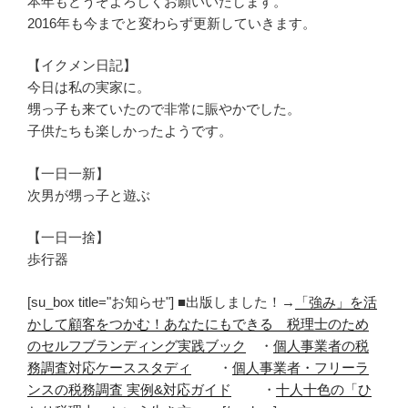
本年もどうぞよろしくお願いいたします。
2016年も今までと変わらず更新していきます。
【イクメン日記】
今日は私の実家に。
甥っ子も来ていたので非常に賑やかでした。
子供たちも楽しかったようです。
【一日一新】
次男が甥っ子と遊ぶ
【一日一捨】
歩行器
[su_box title="お知らせ"] ■出版しました！→
「強み」を活
かして顧客をつかむ！あなたにもできる 税理士のため
のセルフブランディング実践ブック
・
個人事業者の税
務調査対応ケーススタディ
・
個人事業者・フリーラ
ンスの税務調査 実例&対応ガイド
・
十人十色の「ひ