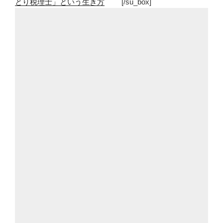
とり税理士」という生き方
[/su_box]