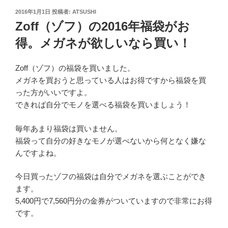
投
2016年1月1日
投稿者:
ATSUSHI
稿
Zoff（ゾフ）の2016年福袋がお
日:
得。メガネが欲しいなら買い！
Zoff（ゾフ）の福袋を買いました。
メガネを買おうと思っている人はお得ですから福袋を買
った方がいいですよ。
できれば自分でモノを選べる福袋を買いましょう！
毎年あまり福袋は買いません。
福袋って自分の好きなモノが選べないから何となく嫌な
んですよね。
今日買ったゾフの福袋は自分でメガネを選ぶことができ
ます。
5,400円で7,560円分の金券がついていますので非常にお得
です。