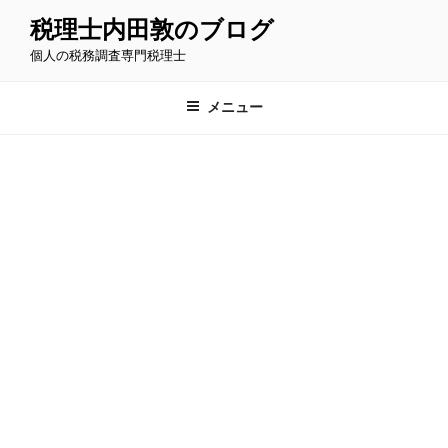
コ
税理士内田敦のブログ
ン
個人の税務調査専門税理士
テ
ン
ツ
メニュー
へ
ス
キ
ッ
プ