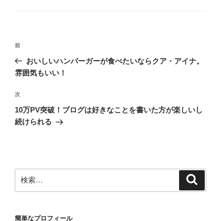
ゴ
リ
ー
投
前
前
稿
の
おいしいハンバーガーが食べたいならクア・アイナ。
ナ
投
雰囲気もいい！
ビ
稿
ゲ
次
次
の
ー
10万PV突破！ブログは好きなことを書いた方が楽しいし
投
シ
続けられる
稿
ョ
ン
検
検
索
索:
簡単なプロフィール