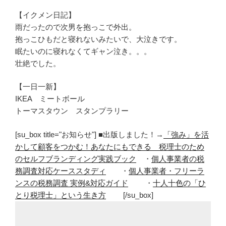
【イクメン日記】
雨だったので次男を抱っこで外出。
抱っこひもだと寝れないみたいで、大泣きです。
眠たいのに寝れなくてギャン泣き。。。
壮絶でした。
【一日一新】
IKEA ミートボール
トーマスタウン スタンプラリー
[su_box title="お知らせ"] ■出版しました！→
「強み」を活
かして顧客をつかむ！あなたにもできる 税理士のため
のセルフブランディング実践ブック
・
個人事業者の税
務調査対応ケーススタディ
・
個人事業者・フリーラ
ンスの税務調査 実例&対応ガイド
・
十人十色の「ひ
とり税理士」という生き方
[/su_box]