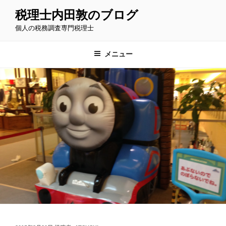
コ
税理士内田敦のブログ
ン
個人の税務調査専門税理士
テ
ン
ツ
メニュー
へ
ス
キ
ッ
プ