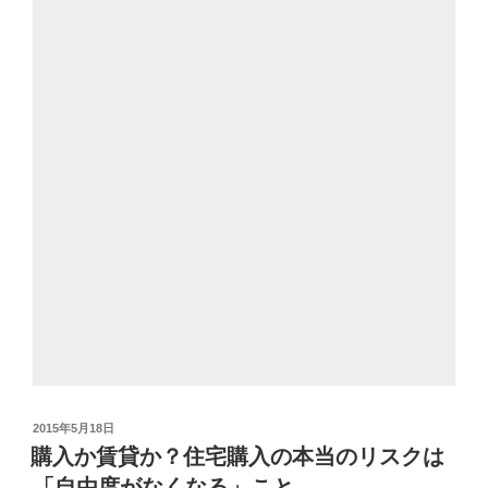
投
2015年5月18日
稿
購入か賃貸か？住宅購入の本当のリスクは
日:
「自由度がなくなる」こと。