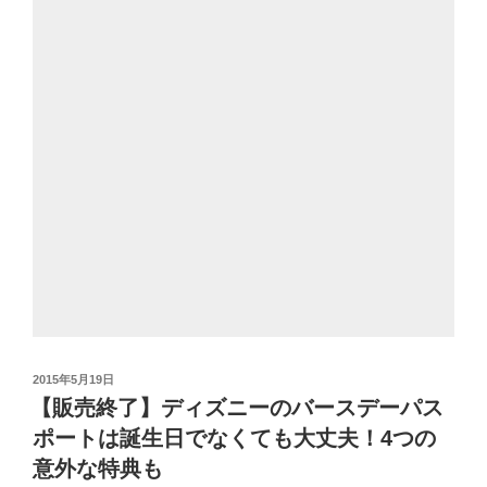
投
2015年5月19日
稿
【販売終了】ディズニーのバースデーパス
日:
ポートは誕生日でなくても大丈夫！4つの
意外な特典も