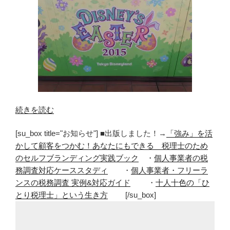
“【販
続きを読む
売
[su_box title="お知らせ"] ■出版しました！→
「強み」を活
終
かして顧客をつかむ！あなたにもできる 税理士のため
了】
のセルフブランディング実践ブック
・
個人事業者の税
デ
務調査対応ケーススタディ
・
個人事業者・フリーラ
ィ
ンスの税務調査 実例&対応ガイド
・
十人十色の「ひ
ズ
とり税理士」という生き方
[/su_box]
ニ
ー
の