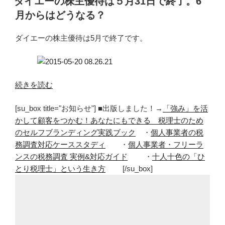
ダイエーの株主優待は５月31日で終了。6
日:
月からはどうなる？
ダイエーの株主優待は5月で終了です。
“ダ
続きを読む
イ
[su_box title="お知らせ"] ■出版しました！→
「強み」を活
エ
かして顧客をつかむ！あなたにもできる 税理士のため
ー
のセルフブランディング実践ブック
・
個人事業者の税
の
務調査対応ケーススタディ
・
個人事業者・フリーラ
株
ンスの税務調査 実例&対応ガイド
・
十人十色の「ひ
主
とり税理士」という生き方
[/su_box]
優
待
は
５
月