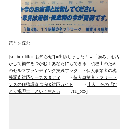
“購
続きを読む
入
[su_box title="お知らせ"] ■出版しました！→
「強み」を活
か
かして顧客をつかむ！あなたにもできる 税理士のため
賃
のセルフブランディング実践ブック
・
個人事業者の税
貸
務調査対応ケーススタディ
・
個人事業者・フリーラ
か？
ンスの税務調査 実例&対応ガイド
・
十人十色の「ひ
住
とり税理士」という生き方
[/su_box]
宅
購
入
の
本
当