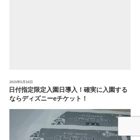
投
2015年5月16日
稿
日付指定限定入園日導入！確実に入園する
日:
ならディズニーeチケット！