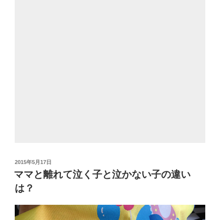
投
2015年5月17日
稿
ママと離れて泣く子と泣かない子の違い
日:
は？