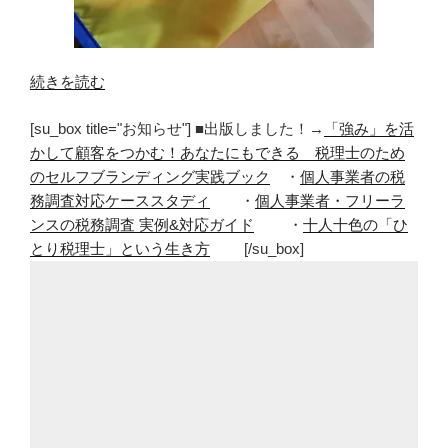
“マ
続きを読む
マ
[su_box title="お知らせ"] ■出版しました！→
「強み」を活
と
かして顧客をつかむ！あなたにもできる 税理士のため
離
のセルフブランディング実践ブック
・
個人事業者の税
れ
務調査対応ケーススタディ
・
個人事業者・フリーラ
て
ンスの税務調査 実例&対応ガイド
・
十人十色の「ひ
泣
とり税理士」という生き方
[/su_box]
く
子
と
泣
か
な
い
子
の