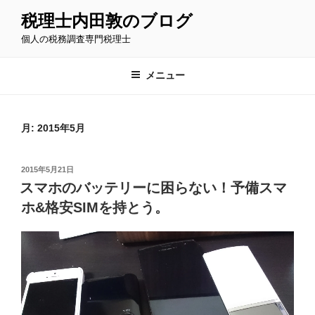
コ
税理士内田敦のブログ
ン
個人の税務調査専門税理士
テ
ン
ツ
メニュー
へ
ス
キ
月:
2015年5月
ッ
プ
投
2015年5月21日
稿
スマホのバッテリーに困らない！予備スマ
日:
ホ&格安SIMを持とう。