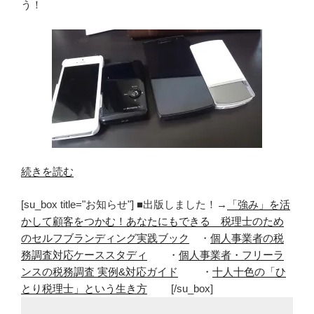
う！
“ス
続きを読む
マ
[su_box title="お知らせ"] ■出版しました！→
「強み」を活
ホ
かして顧客をつかむ！あなたにもできる 税理士のため
の
のセルフブランディング実践ブック
・
個人事業者の税
バ
務調査対応ケーススタディ
・
個人事業者・フリーラ
ッ
ンスの税務調査 実例&対応ガイド
・
十人十色の「ひ
テ
とり税理士」という生き方
[/su_box]
リ
ー