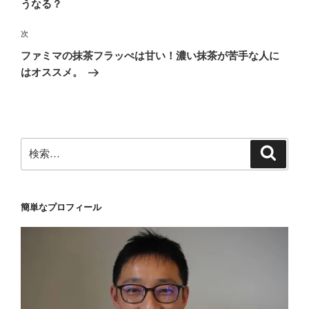
うなる？
ビ
稿
ゲ
次
次
の
ー
ファミマの抹茶フラッぺは甘い！濃い抹茶が苦手な人に
投
シ
はオススメ。
稿
ョ
ン
検
検
索
索:
簡単なプロフィール