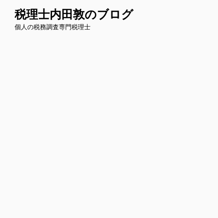
コ
税理士内田敦のブログ
ン
個人の税務調査専門税理士
テ
ン
ツ
へ
ス
キ
ッ
プ