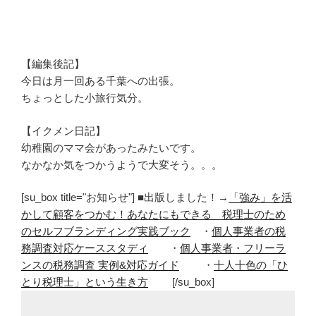
【編集後記】
今日は月一回ある千葉への出張。
ちょっとした小旅行気分。
【イクメン日記】
幼稚園のママ会があったみたいです。
なかなか気をつかうようで大変そう。。。
[su_box title="お知らせ"] ■出版しました！→
「強み」を活
かして顧客をつかむ！あなたにもできる 税理士のため
のセルフブランディング実践ブック
・
個人事業者の税
務調査対応ケーススタディ
・
個人事業者・フリーラ
ンスの税務調査 実例&対応ガイド
・
十人十色の「ひ
とり税理士」という生き方
[/su_box]