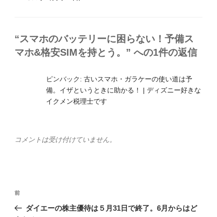
テ
ゴ
リ
ー
“スマホのバッテリーに困らない！予備ス
マホ&格安SIMを持とう。” への1件の返信
ピンバック:
古いスマホ・ガラケーの使い道は予
備。イザというときに助かる！ | ディズニー好きな
イクメン税理士です
コメントは受け付けていません。
投
前
前
稿
の
ダイエーの株主優待は５月31日で終了。6月からはど
ナ
投