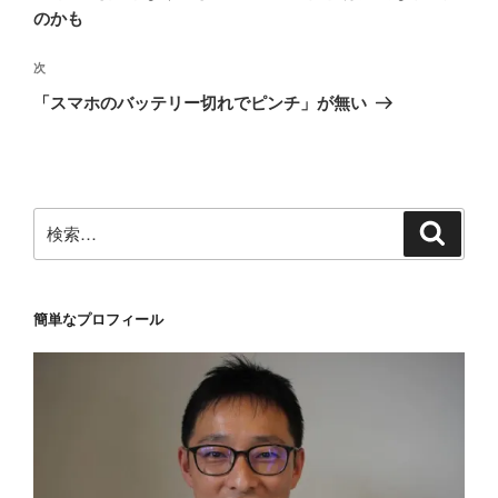
ナ
投
のかも
ビ
稿
ゲ
次
次
の
ー
「スマホのバッテリー切れでピンチ」が無い
投
シ
稿
ョ
ン
検
検
索
索:
簡単なプロフィール