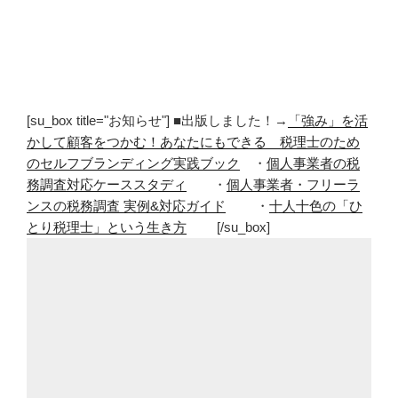
[su_box title="お知らせ"] ■出版しました！→
「強み」を活
かして顧客をつかむ！あなたにもできる 税理士のため
のセルフブランディング実践ブック
・
個人事業者の税
務調査対応ケーススタディ
・
個人事業者・フリーラ
ンスの税務調査 実例&対応ガイド
・
十人十色の「ひ
とり税理士」という生き方
[/su_box]