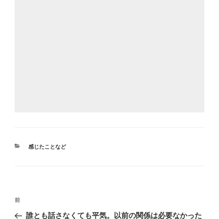
カ
感じたことなど
テ
ゴ
リ
ー
投
前
前
稿
の
誰とも話さなくても平気。以前の関係は必要なかった