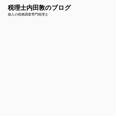
コ
税理士内田敦のブログ
ン
個人の税務調査専門税理士
テ
ン
ツ
へ
ス
キ
ッ
プ