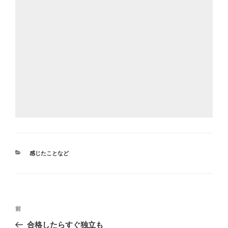
カ
感じたことなど
テ
ゴ
リ
ー
投
前
前
稿
の
合格したらすぐ独立も