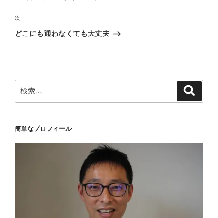
ナ
投
ビ
稿
次
次
ゲ
の
どこにも通わなくても大丈夫
投
ー
稿
シ
ョ
ン
検
検
索
索:
簡単なプロフィール