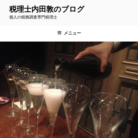
コ
税理士内田敦のブログ
ン
個人の税務調査専門税理士
テ
ン
ツ
メニュー
へ
ス
キ
ッ
プ