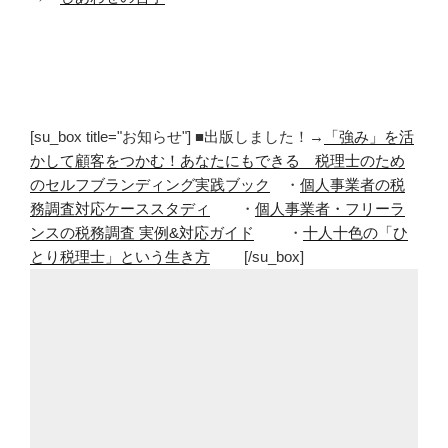
[su_box title="お知らせ"] ■出版しました！→
「強み」を活
かして顧客をつかむ！あなたにもできる 税理士のため
のセルフブランディング実践ブック
・
個人事業者の税
務調査対応ケーススタディ
・
個人事業者・フリーラ
ンスの税務調査 実例&対応ガイド
・
十人十色の「ひ
とり税理士」という生き方
[/su_box]