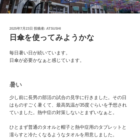
投
2025年7月23日
投稿者:
ATSUSHI
稿
日傘を使ってみようかな
日:
毎日暑い日が続いています。
日傘が必要かなぁと感じています。
暑い
少し前に長男の部活の試合の見学に行きました。その日
はものすごく暑くて、最高気温が35度ぐらいを予想され
ていました。熱中症の対策しないとまずいなぁと。
ひとまず普通のタオルと帽子と熱中症用のタブレットと
濡らすと冷たくなるようなタオルを用意しました。