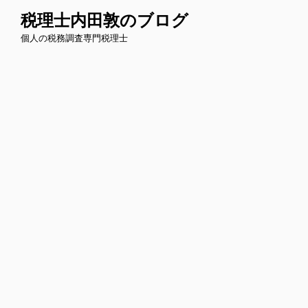
コ
税理士内田敦のブログ
ン
個人の税務調査専門税理士
テ
ン
ツ
へ
ス
キ
ッ
プ