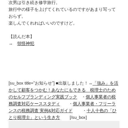
次男は引き続き修学旅行。
旅行中の様子を上げてくれているのですがあまり写って
おらず。
楽しんでくれればいいのですけど。
【読んだ本】
→
領怪神犯
[su_box title="お知らせ"] ■出版しました！→
「強み」を活
かして顧客をつかむ！あなたにもできる 税理士のため
のセルフブランディング実践ブック
・
個人事業者の税
務調査対応ケーススタディ
・
個人事業者・フリーラ
ンスの税務調査 実例&対応ガイド
・
十人十色の「ひ
とり税理士」という生き方
[/su_box]