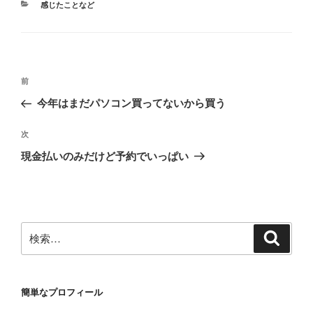
カ
感じたことなど
テ
ゴ
リ
ー
投
前
前
稿
の
今年はまだパソコン買ってないから買う
ナ
投
ビ
稿
次
次
ゲ
の
現金払いのみだけど予約でいっぱい
投
ー
稿
シ
ョ
ン
検
検
索
索:
簡単なプロフィール