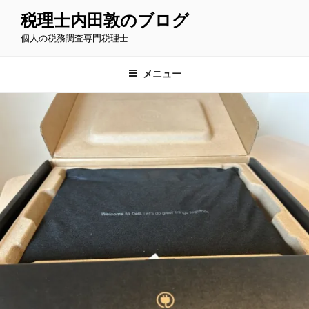
コ
税理士内田敦のブログ
ン
個人の税務調査専門税理士
テ
ン
ツ
メニュー
へ
ス
キ
ッ
プ