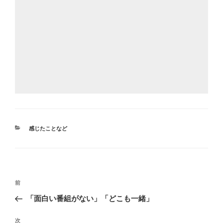
カ
感じたことなど
テ
ゴ
リ
ー
投
前
前
稿
の
「面白い番組がない」「どこも一緒」
ナ
投
ビ
稿
次
次