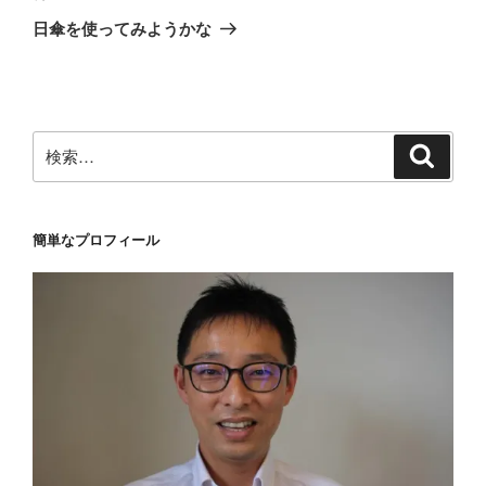
ゲ
の
日傘を使ってみようかな
投
ー
稿
シ
ョ
ン
検
検
索
索:
簡単なプロフィール