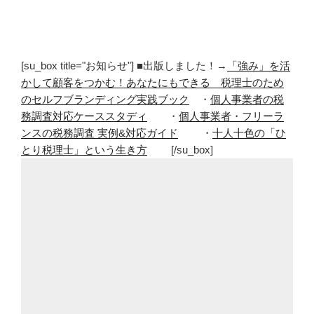
[su_box title="お知らせ"] ■出版しました！→
「強み」を活
かして顧客をつかむ！あなたにもできる 税理士のため
のセルフブランディング実践ブック
・
個人事業者の税
務調査対応ケーススタディ
・
個人事業者・フリーラ
ンスの税務調査 実例&対応ガイド
・
十人十色の「ひ
とり税理士」という生き方
[/su_box]