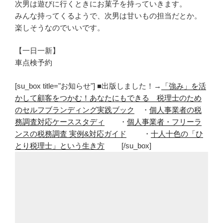
次男は遊びに行くときにお菓子を持っていきます。
みんな持ってくるようで、次男は甘いもの担当だとか。
楽しそうなのでいいです。
【一日一新】
車点検予約
[su_box title="お知らせ"] ■出版しました！→
「強み」を活
かして顧客をつかむ！あなたにもできる 税理士のため
のセルフブランディング実践ブック
・
個人事業者の税
務調査対応ケーススタディ
・
個人事業者・フリーラ
ンスの税務調査 実例&対応ガイド
・
十人十色の「ひ
とり税理士」という生き方
[/su_box]