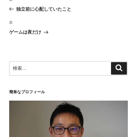
稿
の
独立前に心配していたこと
ナ
投
ビ
稿
次
次
ゲ
の
ゲームは夜だけ
投
ー
稿
シ
ョ
ン
検
検
索
索:
簡単なプロフィール