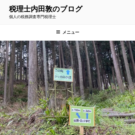
コ
税理士内田敦のブログ
ン
個人の税務調査専門税理士
テ
ン
ツ
メニュー
へ
ス
キ
ッ
プ