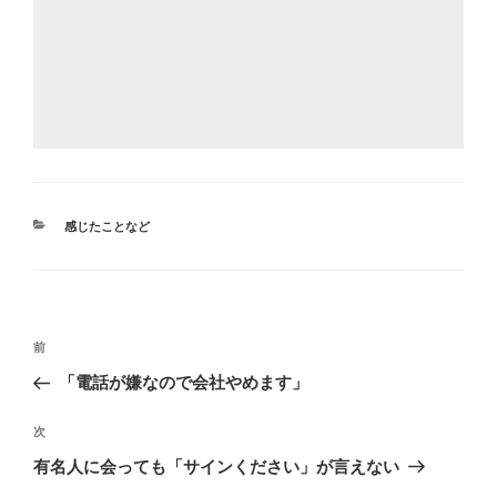
カ
感じたことなど
テ
ゴ
リ
ー
投
前
前
稿
の
「電話が嫌なので会社やめます」
ナ
投
ビ
稿
次
次
ゲ
の
有名人に会っても「サインください」が言えない
投
ー