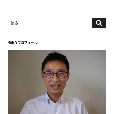
稿
シ
ョ
ン
検
検
索
索:
簡単なプロフィール