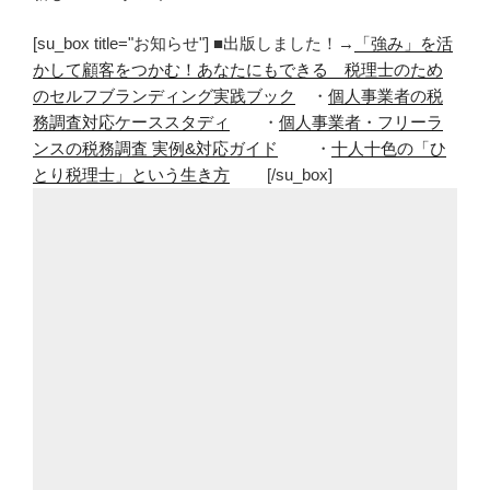
[su_box title="お知らせ"] ■出版しました！→
「強み」を活
かして顧客をつかむ！あなたにもできる 税理士のため
のセルフブランディング実践ブック
・
個人事業者の税
務調査対応ケーススタディ
・
個人事業者・フリーラ
ンスの税務調査 実例&対応ガイド
・
十人十色の「ひ
とり税理士」という生き方
[/su_box]