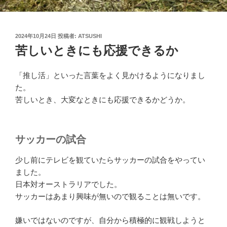
投
2024年10月24日
投稿者:
ATSUSHI
稿
苦しいときにも応援できるか
日:
「推し活」といった言葉をよく見かけるようになりまし
た。
苦しいとき、大変なときにも応援できるかどうか。
サッカーの試合
少し前にテレビを観ていたらサッカーの試合をやってい
ました。
日本対オーストラリアでした。
サッカーはあまり興味が無いので観ることは無いです。
嫌いではないのですが、自分から積極的に観戦しようと