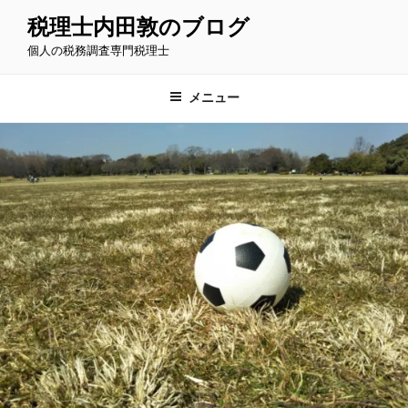
コ
税理士内田敦のブログ
ン
個人の税務調査専門税理士
テ
ン
ツ
メニュー
へ
ス
キ
ッ
プ