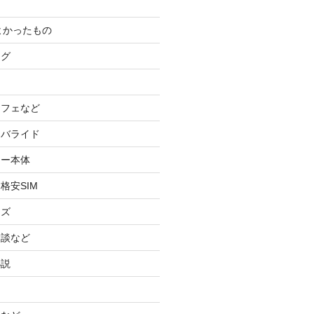
てよかったもの
ログ
カフェなど
イバライド
ケー本体
格安SIM
ッズ
験談など
小説