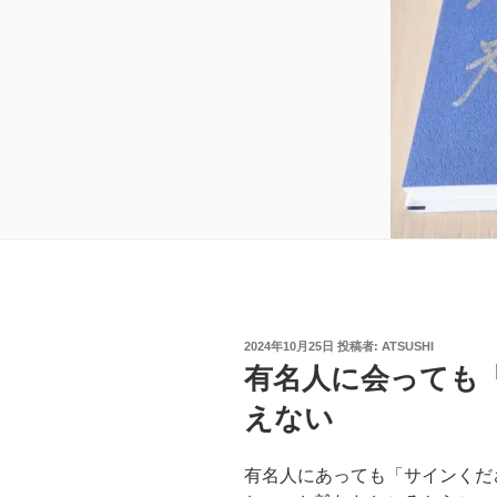
投
2024年10月25日
投稿者:
ATSUSHI
稿
有名人に会っても
日:
えない
有名人にあっても「サインくだ