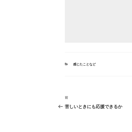
カ
感じたことなど
テ
ゴ
リ
ー
投
前
前
稿
の
苦しいときにも応援できるか
投
ナ
稿
ビ