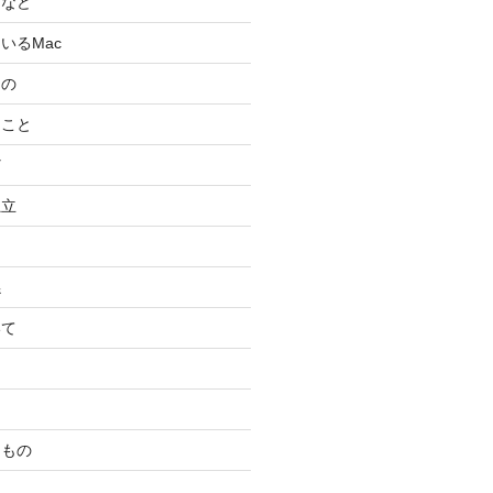
スなど
いるMac
もの
ること
ど
独立
係
いて
たもの