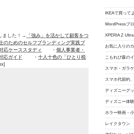
IKEAで買っ
WordPressブ
XPERIA Z Ultra
■出版しました！→
「強み」を活かして顧客をつ
士のためのセルフブランディング実践ブ
お気に入りの
対応ケーススタディ
・
個人事業者・
対応ガイド
・
十人十色の「ひとり税
こもれび森の
ox]
スマホ・ガラ
スマホ代節約、
ディズニーグ
ディズニー体
ホラー映画・
レイクタウン