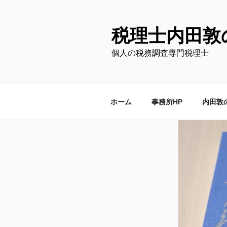
コ
ン
テ
税理士内田敦
ン
個人の税務調査専門税理士
ツ
へ
ス
キ
ホーム
事務所HP
内田敦
ッ
プ