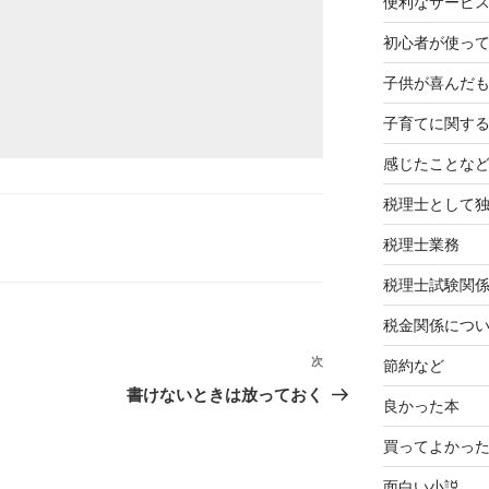
便利なサービ
初心者が使って
子供が喜んだ
子育てに関す
感じたことな
税理士として
税理士業務
税理士試験関
税金関係につ
次
次
節約など
の
書けないときは放っておく
良かった本
投
稿
買ってよかっ
面白い小説