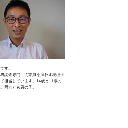
敦です。
税務調査専門。従業員を雇わず税理士
て担当しています。14歳と11歳の
す。両方とも男の子。