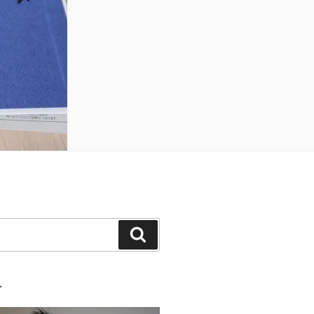
検
索
ル