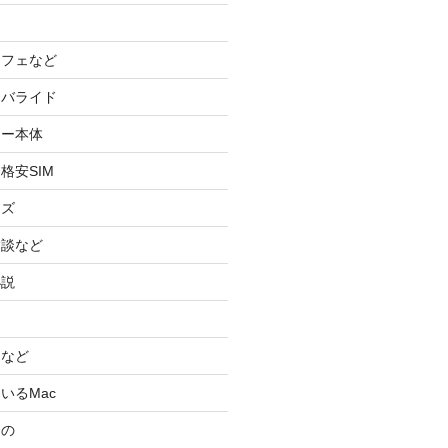
カフェなど
イバライド
ケー本体
格安SIM
ッズ
験談など
小説
スなど
いるMac
もの