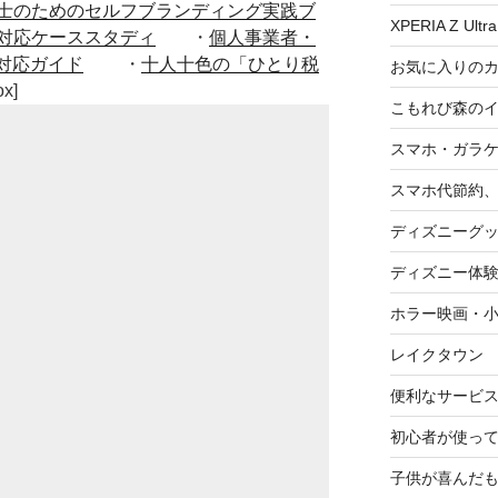
士のためのセルフブランディング実践ブ
XPERIA Z Ultra
対応ケーススタディ
・
個人事業者・
対応ガイド
・
十人十色の「ひとり税
お気に入りの
ox]
こもれび森の
スマホ・ガラ
スマホ代節約、
ディズニーグ
ディズニー体
ホラー映画・
レイクタウン
便利なサービ
初心者が使って
子供が喜んだ