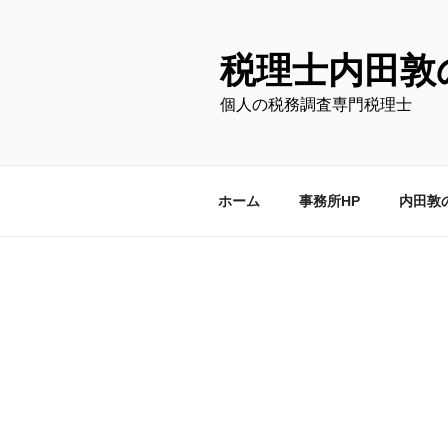
コ
ン
テ
税理士内田敦
ン
個人の税務調査専門税理士
ツ
へ
ス
キ
ホーム
事務所HP
内田敦
ッ
プ