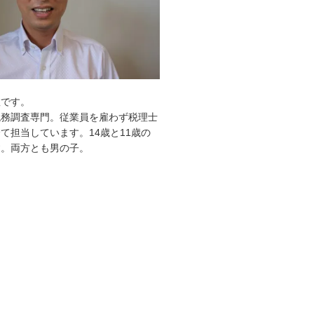
敦です。
税務調査専門。従業員を雇わず税理士
て担当しています。14歳と11歳の
す。両方とも男の子。