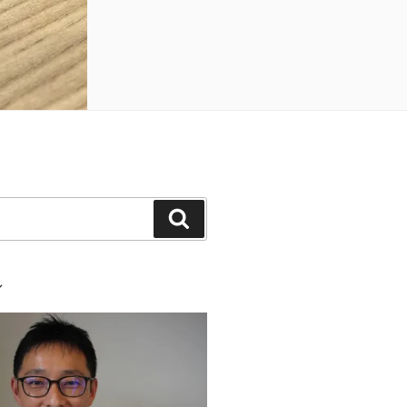
検
索
ル