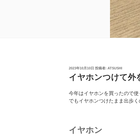
投
2023年10月10日
投稿者:
ATSUSHI
稿
イヤホンつけて外
日:
今年はイヤホンを買ったので使
でもイヤホンつけたまま出歩く
イヤホン