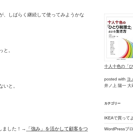
が、しばらく継続して使ってみようかな
っと。
十人十色の「
posted with
ヨ
井ノ上 陽一 大蔵
ないと。
カテゴリー
IKEAで買っ
■出版しました！→
「強み」を活かして顧客をつ
WordPressブ