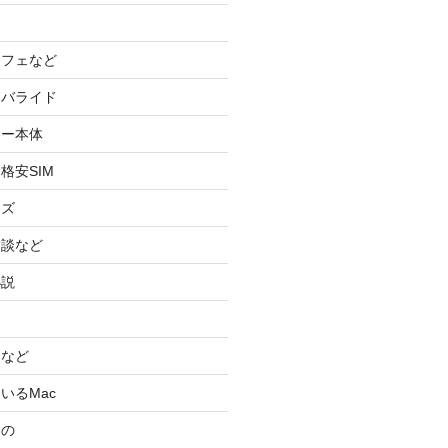
カフェなど
イバライド
ケー本体
格安SIM
ッズ
験談など
小説
スなど
いるMac
もの