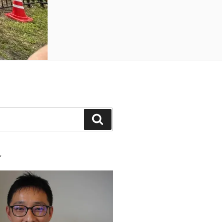
検
索
ル