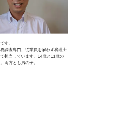
敦です。
税務調査専門。従業員を雇わず税理士
て担当しています。14歳と11歳の
す。両方とも男の子。