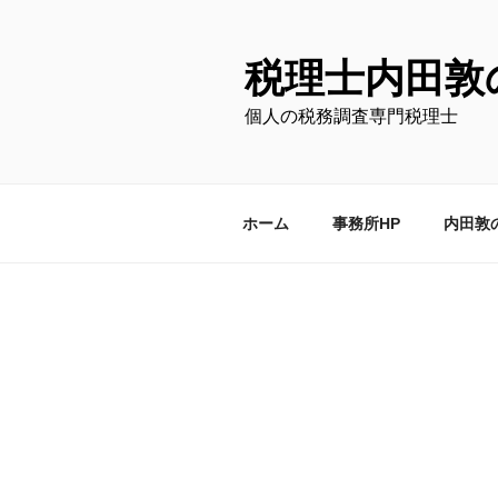
コ
ン
テ
税理士内田敦
ン
個人の税務調査専門税理士
ツ
へ
ス
キ
ホーム
事務所HP
内田敦
ッ
プ