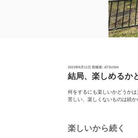
投
2023年8月11日
投稿者:
ATSUSHI
稿
結局、楽しめるか
日:
何をするにも楽しいかどうかは
苦しい、楽しくないものは続か
楽しいから続く