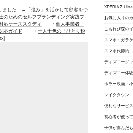
XPERIA Z Ultra
■出版しました！→
「強み」を活かして顧客をつ
士のためのセルフブランディング実践ブ
お気に入りの
対応ケーススタディ
・
個人事業者・
こもれび森の
対応ガイド
・
十人十色の「ひとり税
ox]
スマホ・ガラ
スマホ代節約、
ディズニーグ
ディズニー体
ホラー映画・
レイクタウン
便利なサービ
初心者が使って
子供が喜んだ