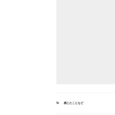
カ
感じたことなど
テ
ゴ
リ