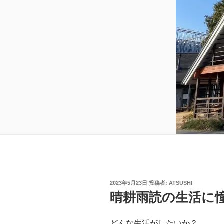
投
2023年5月23日
投稿者:
ATSUSHI
稿
晴耕雨読の生活に
日:
どんな生活がしたいか？