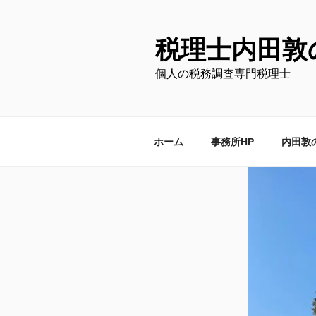
コ
ン
テ
税理士内田敦
ン
個人の税務調査専門税理士
ツ
へ
ス
キ
ホーム
事務所HP
内田敦
ッ
プ