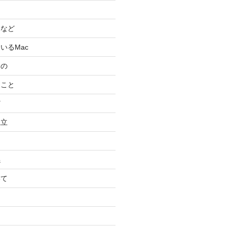
スなど
いるMac
もの
ること
ど
独立
係
いて