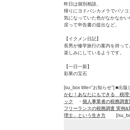
昨日は個別相談。
帰りにヨドバシカメラでパソコ
気になっていた色がなかなかい
戻って申告書の提出など。
【イクメン日記】
長男が修学旅行の案内を持って
楽しみにしているようです。
【一日一新】
彩果の宝石
[su_box title="お知らせ"] 
かむ！あなたにもできる 税理
ック
・
個人事業者の税務調査
フリーランスの税務調査 実例&
理士」という生き方
[/su_b