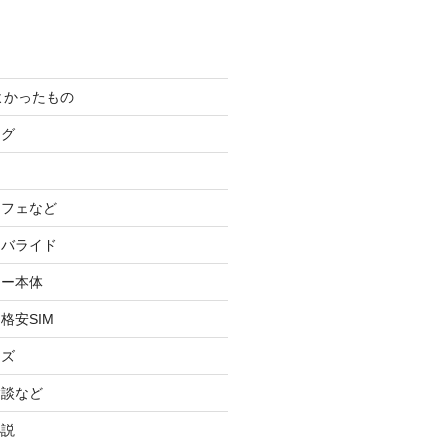
てよかったもの
ログ
カフェなど
イバライド
ケー本体
格安SIM
ッズ
験談など
小説