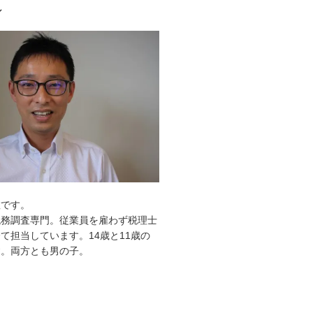
ル
敦です。
税務調査専門。従業員を雇わず税理士
て担当しています。14歳と11歳の
す。両方とも男の子。