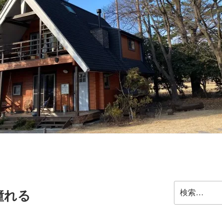
検
憧れる
索: