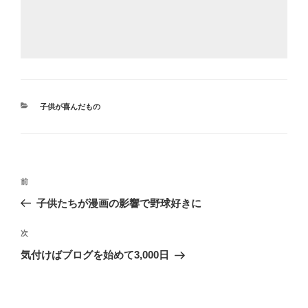
カ
子供が喜んだもの
テ
ゴ
リ
ー
投
前
前
稿
の
子供たちが漫画の影響で野球好きに
ナ
投
ビ
稿
次
次
ゲ
の
気付けばブログを始めて3,000日
投
ー
稿
シ