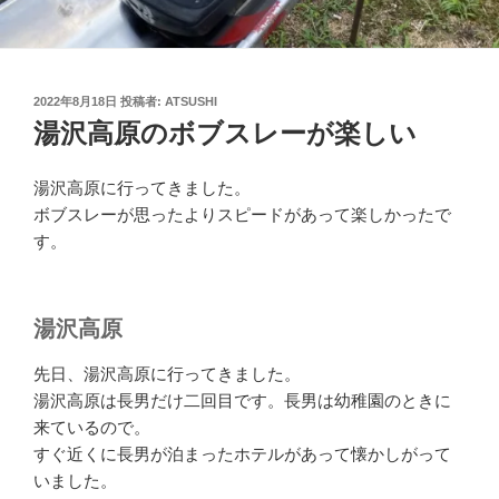
投
2022年8月18日
投稿者:
ATSUSHI
稿
湯沢高原のボブスレーが楽しい
日:
湯沢高原に行ってきました。
ボブスレーが思ったよりスピードがあって楽しかったで
す。
湯沢高原
先日、湯沢高原に行ってきました。
湯沢高原は長男だけ二回目です。長男は幼稚園のときに
来ているので。
すぐ近くに長男が泊まったホテルがあって懐かしがって
いました。