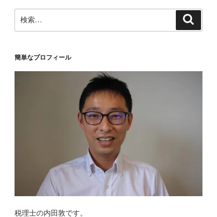
ョ
ン
検
検
索
索:
簡単なプロフィール
税理士の内田敦です。