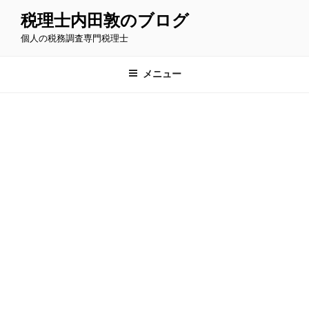
コ
税理士内田敦のブログ
ン
個人の税務調査専門税理士
テ
ン
ツ
メニュー
へ
ス
キ
ッ
プ