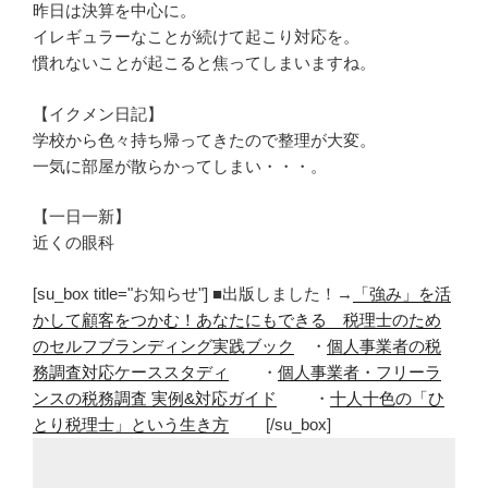
昨日は決算を中心に。
イレギュラーなことが続けて起こり対応を。
慣れないことが起こると焦ってしまいますね。
【イクメン日記】
学校から色々持ち帰ってきたので整理が大変。
一気に部屋が散らかってしまい・・・。
【一日一新】
近くの眼科
[su_box title="お知らせ"] ■出版しました！→
「強み」を活
かして顧客をつかむ！あなたにもできる 税理士のため
のセルフブランディング実践ブック
・
個人事業者の税
務調査対応ケーススタディ
・
個人事業者・フリーラ
ンスの税務調査 実例&対応ガイド
・
十人十色の「ひ
とり税理士」という生き方
[/su_box]