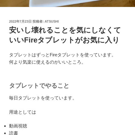
投
2022年7月23日
投稿者:
ATSUSHI
稿
安いし壊れることを気にしなくて
日:
いいFireタブレットがお気に入り
タブレットはずっとFireタブレットを使っています。
何より気楽に使えるのがいいところ。
タブレットでやること
毎日タブレットを使っています。
用途としては
動画視聴
読書