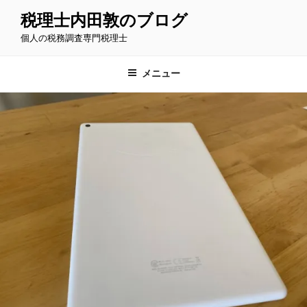
コ
税理士内田敦のブログ
ン
個人の税務調査専門税理士
テ
ン
ツ
メニュー
へ
ス
キ
ッ
プ