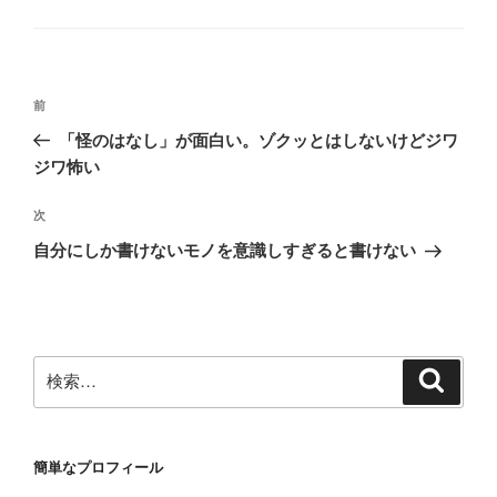
テ
ゴ
リ
ー
投
前
前
稿
の
「怪のはなし」が面白い。ゾクッとはしないけどジワ
ナ
投
ジワ怖い
ビ
稿
ゲ
次
次
の
ー
自分にしか書けないモノを意識しすぎると書けない
投
シ
稿
ョ
ン
検
検
索
索:
簡単なプロフィール