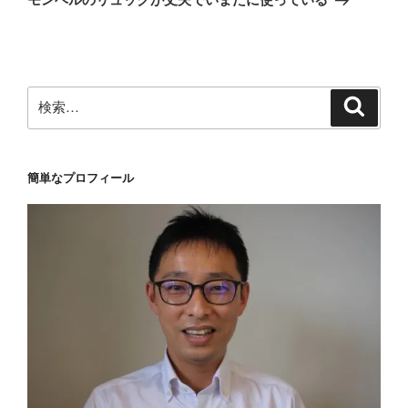
投
ー
稿
シ
ョ
ン
検
検
索
索:
簡単なプロフィール