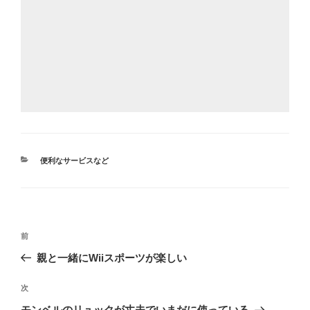
カ
便利なサービスなど
テ
ゴ
リ
ー
投
前
前
稿
の
親と一緒にWiiスポーツが楽しい
ナ
投
ビ
稿
次
次
ゲ
の
モンベルのリュックが丈夫でいまだに使っている