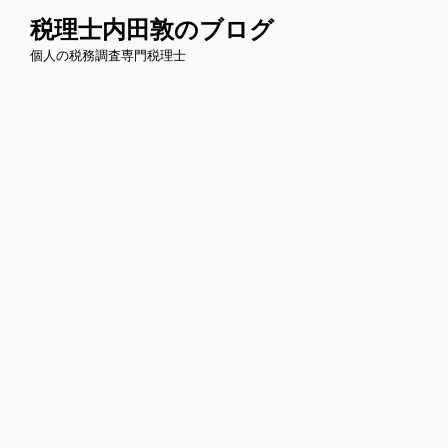
コ
税理士内田敦のブログ
ン
個人の税務調査専門税理士
テ
ン
ツ
へ
ス
キ
ッ
プ