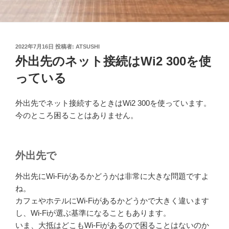
投
2022年7月16日
投稿者:
ATSUSHI
稿
外出先のネット接続はWi2 300を使
日:
っている
外出先でネット接続するときはWi2 300を使っています。
今のところ困ることはありません。
外出先で
外出先にWi-Fiがあるかどうかは非常に大きな問題ですよ
ね。
カフェやホテルにWi-Fiがあるかどうかで大きく違います
し、Wi-Fiが選ぶ基準になることもあります。
いま、大抵はどこもWi-Fiがあるので困ることはないのか