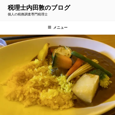
コ
税理士内田敦のブログ
ン
個人の税務調査専門税理士
テ
ン
ツ
メニュー
へ
ス
キ
ッ
プ