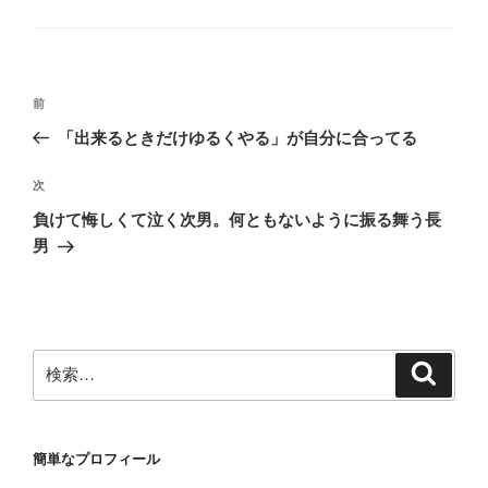
テ
ゴ
リ
ー
投
前
前
稿
の
「出来るときだけゆるくやる」が自分に合ってる
ナ
投
ビ
稿
次
次
ゲ
の
負けて悔しくて泣く次男。何ともないように振る舞う長
投
ー
男
稿
シ
ョ
ン
検
検
索
索:
簡単なプロフィール