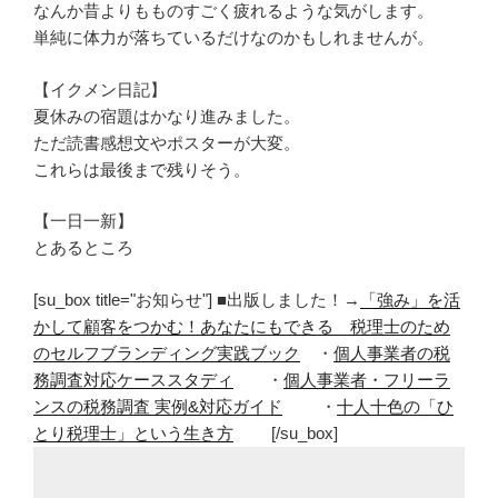
なんか昔よりもものすごく疲れるような気がします。
単純に体力が落ちているだけなのかもしれませんが。
【イクメン日記】
夏休みの宿題はかなり進みました。
ただ読書感想文やポスターが大変。
これらは最後まで残りそう。
【一日一新】
とあるところ
[su_box title="お知らせ"] ■出版しました！→
「強み」を活
かして顧客をつかむ！あなたにもできる 税理士のため
のセルフブランディング実践ブック
・
個人事業者の税
務調査対応ケーススタディ
・
個人事業者・フリーラ
ンスの税務調査 実例&対応ガイド
・
十人十色の「ひ
とり税理士」という生き方
[/su_box]